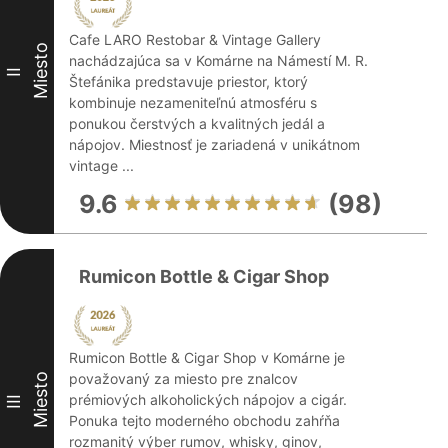
Cafe LARO Restobar & Vintage Gallery
Miesto
nachádzajúca sa v Komárne na Námestí M. R.
II
Štefánika predstavuje priestor, ktorý
kombinuje nezameniteľnú atmosféru s
ponukou čerstvých a kvalitných jedál a
nápojov. Miestnosť je zariadená v unikátnom
vintage ...
9.6
(98)
Rumicon Bottle & Cigar Shop
Rumicon Bottle & Cigar Shop v Komárne je
považovaný za miesto pre znalcov
Miesto
prémiových alkoholických nápojov a cigár.
III
Ponuka tejto moderného obchodu zahŕňa
rozmanitý výber rumov, whisky, ginov,