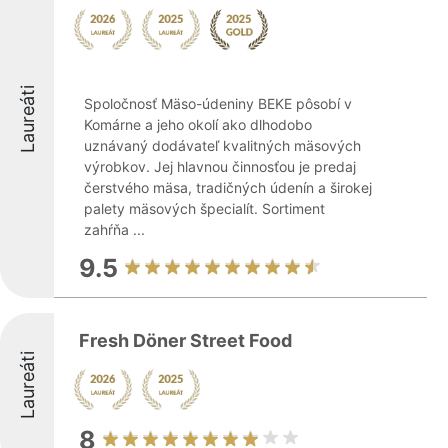
Laureáti
Spoločnosť Mäso-údeniny BEKE pôsobí v
Komárne a jeho okolí ako dlhodobo
uznávaný dodávateľ kvalitných mäsových
výrobkov. Jej hlavnou činnosťou je predaj
čerstvého mäsa, tradičných údenín a širokej
palety mäsových špecialít. Sortiment
zahŕňa ...
9.5
Fresh Döner Street Food
Laureáti
8