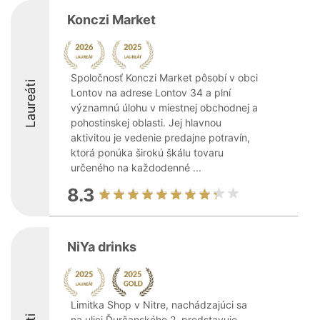
Konczi Market
Spoločnosť Konczi Market pôsobí v obci
Laureáti
Lontov na adrese Lontov 34 a plní
významnú úlohu v miestnej obchodnej a
pohostinskej oblasti. Jej hlavnou
aktivitou je vedenie predajne potravín,
ktorá ponúka širokú škálu tovaru
určeného na každodenné ...
8.3
NiYa drinks
Limitka Shop v Nitre, nachádzajúci sa
na ulici Ďurčanského 2, predstavuje