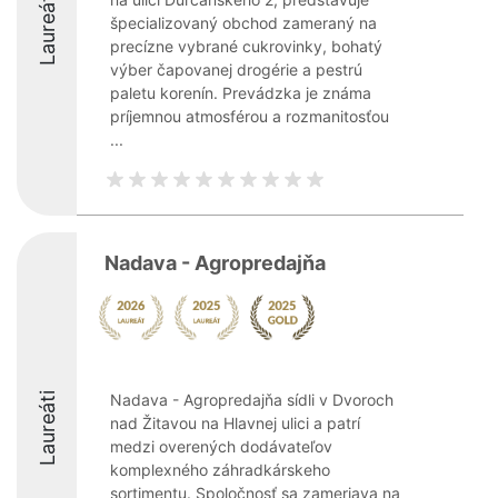
Laureáti
špecializovaný obchod zameraný na
precízne vybrané cukrovinky, bohatý
výber čapovanej drogérie a pestrú
paletu korenín. Prevádzka je známa
príjemnou atmosférou a rozmanitosťou
...
Nadava - Agropredajňa
Laureáti
Nadava - Agropredajňa sídli v Dvoroch
nad Žitavou na Hlavnej ulici a patrí
medzi overených dodávateľov
komplexného záhradkárskeho
sortimentu. Spoločnosť sa zameriava na