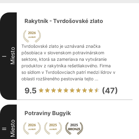
Rakytník - Tvrdošovské zlato
Tvrdošovské zlato je uznávaná značka
Miesto
pôsobiaca v slovenskom potravinárskom
I
sektore, ktorá sa zameriava na vytváranie
produktov z rakytníka rešetliakového. Firma
so sídlom v Tvrdošovciach patrí medzi lídrov v
oblasti rozšíreného pestovania tejto ...
9.5
(47)
Potraviny Bugyik
Miesto
II