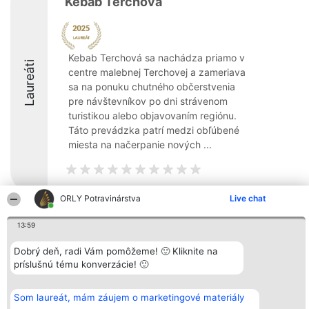
Kebab Terchová
Kebab Terchová sa nachádza priamo v
Laureáti
centre malebnej Terchovej a zameriava
sa na ponuku chutného občerstvenia
pre návštevníkov po dni strávenom
turistikou alebo objavovaním regiónu.
Táto prevádzka patrí medzi obľúbené
miesta na načerpanie nových ...
ORLY Potravinárstva
Live chat
Organizátor hodnotenia
Hodnotenie
Kontakt
13:59
Bright Side Solutions sp. z o.
Laureáti
Kontakt
o. sp. k.
Lista
ul. Ruska 22
Dobrý deň, radi Vám pomôžeme! 🙂 Kliknite na
wszystkich
Wrocław 50-079
Laureatów
príslušnú tému konverzácie! 🙂
KRS 0000749100 | Regon
Podmienky
381313360 | NIP 8943132676
Obchodné
+48 508 492 400
podmienky
Som laureát, mám záujem o marketingové materiály
Zásady