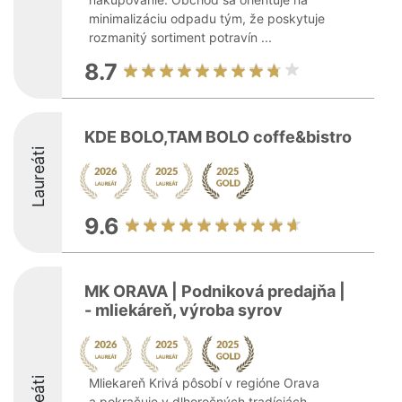
minimalizáciu odpadu tým, že poskytuje
rozmanitý sortiment potravín ...
8.7
KDE BOLO,TAM BOLO coffe&bistro
Laureáti
9.6
MK ORAVA | Podniková predajňa |
- mliekáreň, výroba syrov
Mliekareň Krivá pôsobí v regióne Orava
a pokračuje v dlhoročných tradíciách