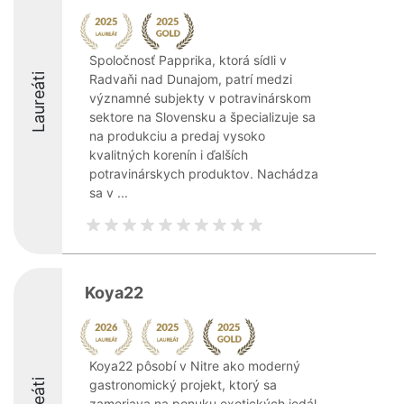
Spoločnosť Papprika, ktorá sídli v
Laureáti
Radvaňi nad Dunajom, patrí medzi
významné subjekty v potravinárskom
sektore na Slovensku a špecializuje sa
na produkciu a predaj vysoko
kvalitných korenín i ďalších
potravinárskych produktov. Nachádza
sa v ...
Koya22
Koya22 pôsobí v Nitre ako moderný
gastronomický projekt, ktorý sa
zameriava na ponuku exotických jedál