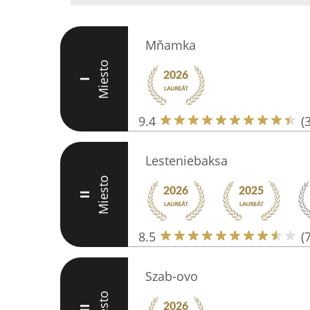
Mňamka
Miesto
I
9.4
(
Lesteniebaksa
Miesto
II
8.5
(
Szab-ovo