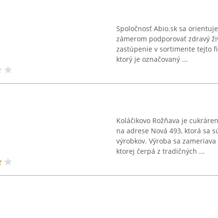
Spoločnosť Abio.sk sa orientuje
zámerom podporovať zdravý živo
zastúpenie v sortimente tejto f
ktorý je označovaný ...
Koláčikovo Rožňava je cukráren
na adrese Nová 493, ktorá sa s
výrobkov. Výroba sa zameriava 
ktorej čerpá z tradičných ...