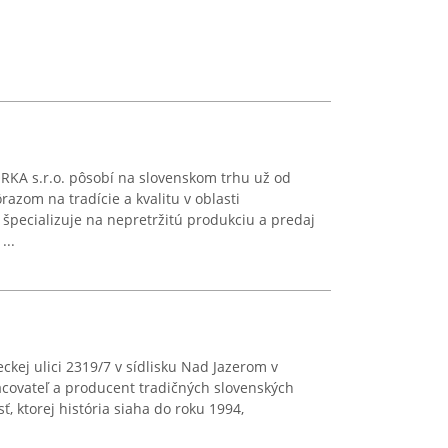
A s.r.o. pôsobí na slovenskom trhu už od
azom na tradície a kvalitu v oblasti
špecializuje na nepretržitú produkciu a predaj
...
ckej ulici 2319/7 v sídlisku Nad Jazerom v
covateľ a producent tradičných slovenských
, ktorej história siaha do roku 1994,