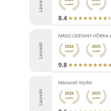
Laureáti
8.4
MÄSO-ÚDENINY HÔRKA s.
Laureáti
9.8
Mäsiareň Vijofel
Laureáti