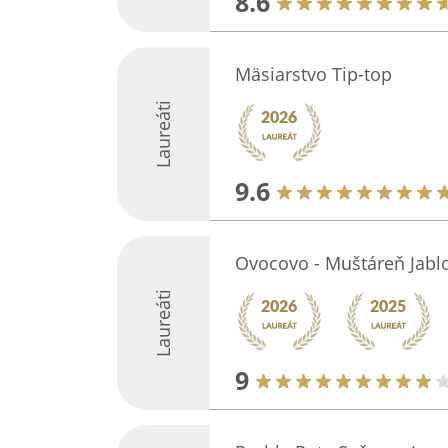
8.6
Mäsiarstvo Tip-top
Laureáti
9.6
Ovocovo - Muštáreň Jabl
Laureáti
9