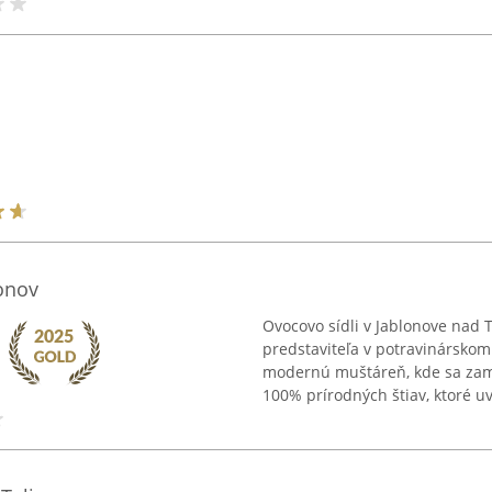
onov
Ovocovo sídli v Jablonove nad
predstaviteľa v potravinárskom
modernú muštáreň, kde sa zame
100% prírodných štiav, ktoré uv