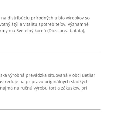
 na distribúciu prírodných a bio výrobkov so
tný štýl a vitalitu spotrebiteľov. Významné
irmy má Svetelný koreň (Dioscorea batata),
ská výrobná prevádzka situovaná v obci Betliar
ústreďuje na prípravu originálnych sladkých
najmä na ručnú výrobu tort a zákuskov, pri