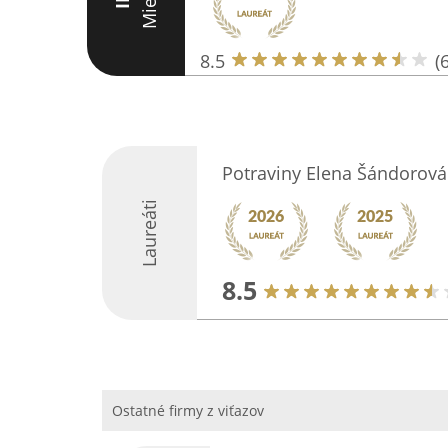
Miesto
III
8.5
(6
Potraviny Elena Šándorová
Laureáti
8.5
Ostatné firmy z viťazov