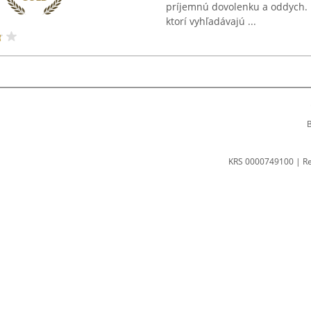
príjemnú dovolenku a oddych. K
ktorí vyhľadávajú ...
B
KRS 0000749100 | R