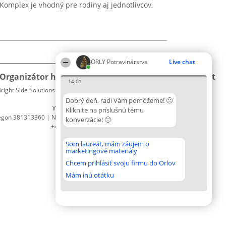
omplex je vhodný pre rodiny aj jednotlivcov,
ORLY Potravinárstva
Live chat
Organizátor hodnotenia
Hodnotenie
Kontakt
14:01
right Side Solutions sp. z o. o. sp. k.
Laureáti
Kontakt
ul. Ruska 22
Lista
Dobrý deň, radi Vám pomôžeme! 🙂
Wrocław 50-079
wszystkich
Kliknite na príslušnú tému
egon 381313360 | NIP 8943132676
Laureatów
konverzácie! 🙂
+48 508 492 400
Podmienky
Obchodné
Som laureát, mám záujem o
podmienky
marketingové materiály
Zásady
Chcem prihlásiť svoju firmu do Orlov
ochrany
osobných
Mám inú otátku
údajov