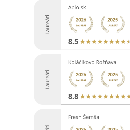
Abio.sk
Laureáti
8.5
Koláčikovo Rožňava
Laureáti
8.8
Fresh Šemša