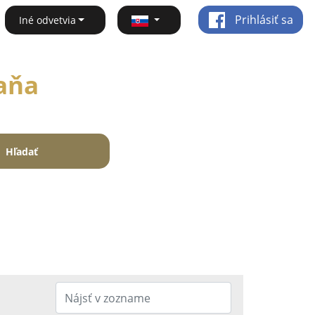
Prihlásiť sa
Iné odvetvia
Čaňa
Hľadať