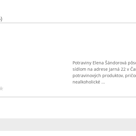
)
Potraviny Elena Šándorová pôso
sídlom na adrese Jarná 22 v Ča
potravinových produktov, pričom
nealkoholické ...