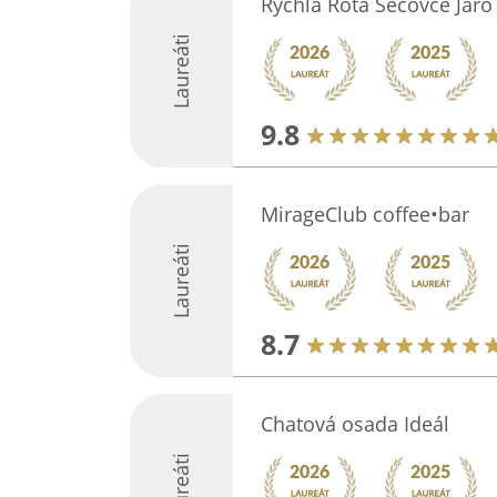
Rychla Rota Sečovce Jaro
Laureáti
9.8
MirageClub coffee•bar
Laureáti
8.7
Chatová osada Ideál
Laureáti