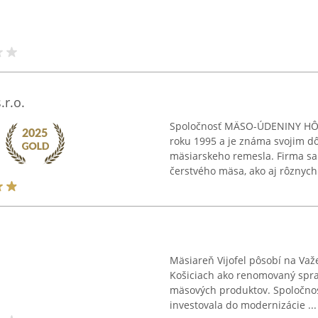
r.o.
Spoločnosť MÄSO-ÚDENINY HÔRK
roku 1995 a je známa svojim dôr
mäsiarskeho remesla. Firma sa 
čerstvého mäsa, ako aj rôznych 
Mäsiareň Vijofel pôsobí na Važe
Košiciach ako renomovaný spra
mäsových produktov. Spoločnosť
investovala do modernizácie ...