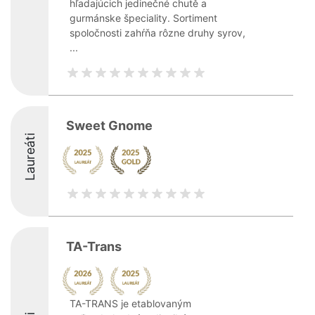
hľadajúcich jedinečné chutě a
gurmánske špeciality. Sortiment
spoločnosti zahŕňa rôzne druhy syrov,
...
Sweet Gnome
Laureáti
TA-Trans
TA-TRANS je etablovaným