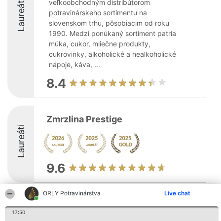
Laureáti
veľkoobchodným distribútorom
potravinárskeho sortimentu na
slovenskom trhu, pôsobiacim od roku
1990. Medzi ponúkaný sortiment patria
múka, cukor, mliečne produkty,
cukrovinky, alkoholické a nealkoholické
nápoje, káva, ...
8.4
Zmrzlina Prestige
Laureáti
9.6
ORLY Potravinárstva
Live chat
Organizátor hodnotenia
Hodnotenie
Kontakt
Bright Side Solutions sp. z o.
Laureáti
Kontakt
17:50
o. sp. k.
Lista