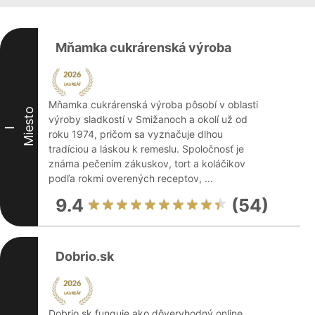
Mňamka cukrárenská výroba
Mňamka cukrárenská výroba pôsobí v oblasti
Miesto
výroby sladkostí v Smižanoch a okolí už od
I
roku 1974, pričom sa vyznačuje dlhou
tradíciou a láskou k remeslu. Spoločnosť je
známa pečením zákuskov, tort a koláčikov
podľa rokmi overených receptov, ...
9.4
(54)
Dobrio.sk
Dobrio.sk funguje ako dôveryhodný online