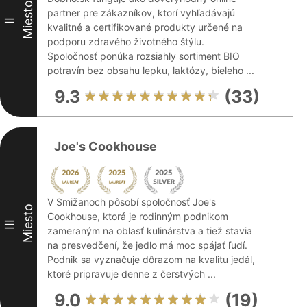
Miesto
partner pre zákazníkov, ktorí vyhľadávajú
II
kvalitné a certifikované produkty určené na
podporu zdravého životného štýlu.
Spoločnosť ponúka rozsiahly sortiment BIO
potravín bez obsahu lepku, laktózy, bieleho ...
9.3
(33)
Joe's Cookhouse
V Smižanoch pôsobí spoločnosť Joe's
Miesto
Cookhouse, ktorá je rodinným podnikom
III
zameraným na oblasť kulinárstva a tiež stavia
na presvedčení, že jedlo má moc spájať ľudí.
Podnik sa vyznačuje dôrazom na kvalitu jedál,
ktoré pripravuje denne z čerstvých ...
9.0
(19)