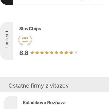
SlovChips
Laureáti
8.8
Ostatné firmy z viťazov
Koláčikovo Rožňava