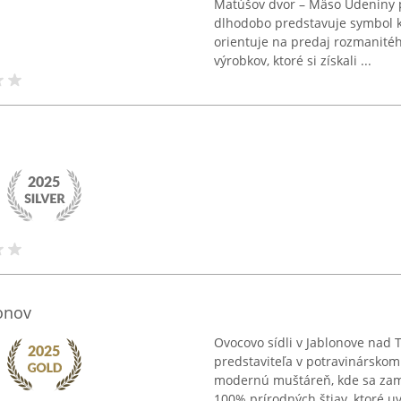
Matúšov dvor – Mäso Údeniny pô
dlhodobo predstavuje symbol kv
orientuje na predaj rozmanité
výrobkov, ktoré si získali ...
onov
Ovocovo sídli v Jablonove nad
predstaviteľa v potravinárskom
modernú muštáreň, kde sa zame
100% prírodných štiav, ktoré uv