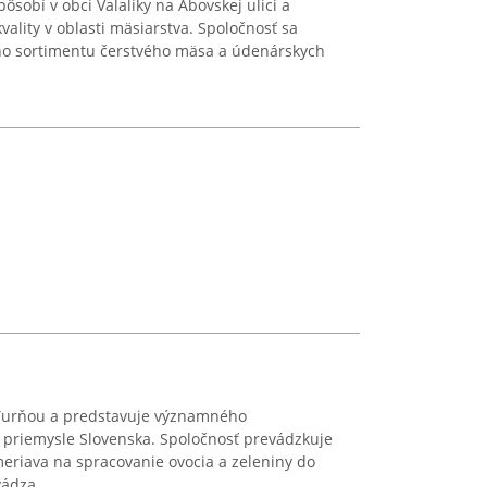
sobí v obci Valaliky na Abovskej ulici a
ality v oblasti mäsiarstva. Spoločnosť sa
ho sortimentu čerstvého mäsa a údenárskych
 Turňou a predstavuje významného
 priemysle Slovenska. Spoločnosť prevádzkuje
riava na spracovanie ovocia a zeleniny do
ádza ...