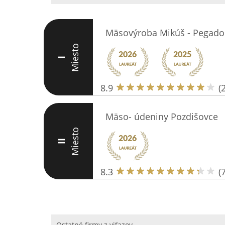
Mäsovýroba Mikúš - Pegado 
Miesto
I
8.9
(
Mäso- údeniny Pozdišovce
Miesto
II
8.3
(7
Ostatné firmy z viťazov