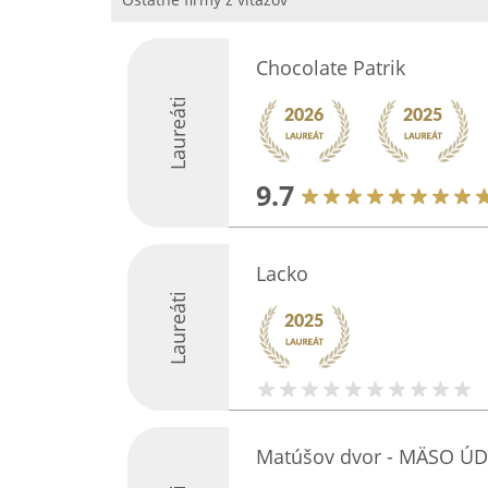
Chocolate Patrik
Laureáti
9.7
Lacko
Laureáti
Matúšov dvor - MÄSO Ú