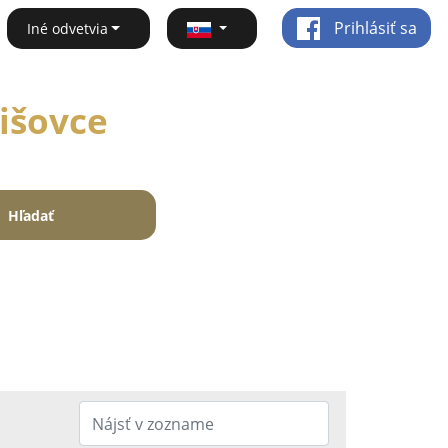
Prihlásiť sa
Iné odvetvia
išovce
Hľadať