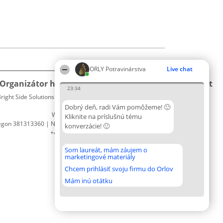
ORLY Potravinárstva
Live chat
Organizátor hodnotenia
Hodnotenie
Kontakt
23:34
right Side Solutions sp. z o. o. sp. k.
Laureáti
Kontakt
ul. Ruska 22
Lista
Dobrý deň, radi Vám pomôžeme! 🙂
Wrocław 50-079
wszystkich
Kliknite na príslušnú tému
egon 381313360 | NIP 8943132676
Laureatów
konverzácie! 🙂
+48 508 492 400
Podmienky
Obchodné
Som laureát, mám záujem o
podmienky
marketingové materiály
Zásady
Chcem prihlásiť svoju firmu do Orlov
ochrany
osobných
Mám inú otátku
údajov