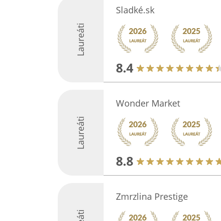
Sladké.sk
Laureáti
8.4
Wonder Market
Laureáti
8.8
Zmrzlina Prestige