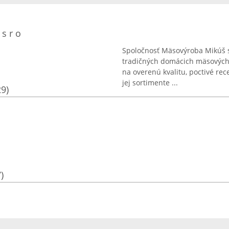
s r o
Spoločnosť Mäsovýroba Mikúš s
tradičných domácich mäsových p
na overenú kvalitu, poctivé re
jej sortimente ...
29)
)