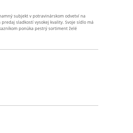
znamný subjekt v potravinárskom odvetví na
predaj sladkostí vysokej kvality. Svoje sídlo má
ákazníkom ponúka pestrý sortiment želé