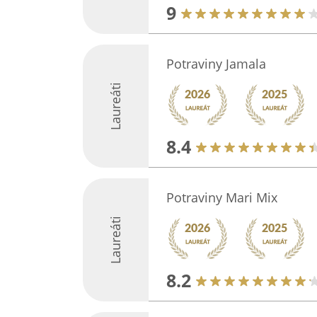
9
Potraviny Jamala
Laureáti
8.4
Potraviny Mari Mix
Laureáti
8.2