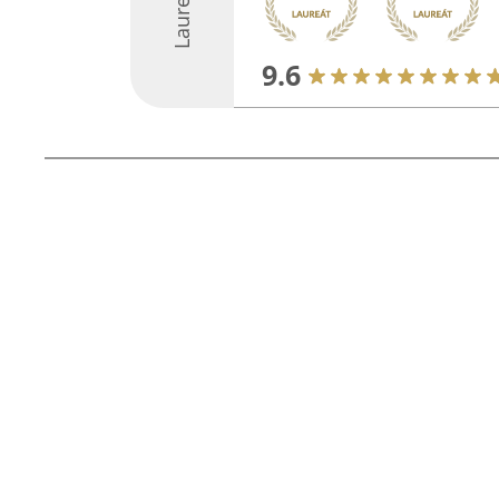
Laureáti
9.6