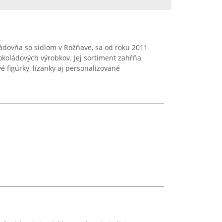
ládovňa so sídlom v Rožňave, sa od roku 2011
okoládových výrobkov. Jej sortiment zahŕňa
é figúrky, lízanky aj personalizované