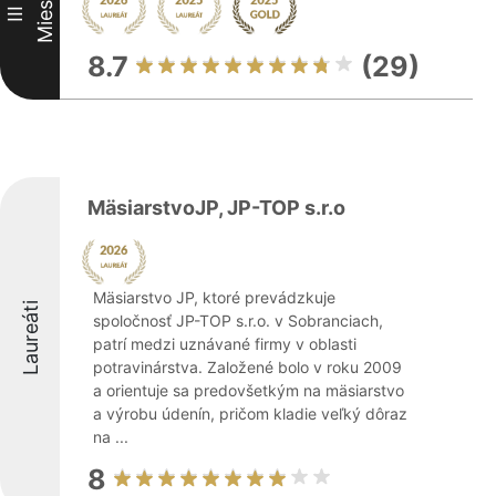
Miesto
III
8.7
(29)
MäsiarstvoJP, JP-TOP s.r.o
Mäsiarstvo JP, ktoré prevádzkuje
Laureáti
spoločnosť JP-TOP s.r.o. v Sobranciach,
patrí medzi uznávané firmy v oblasti
potravinárstva. Založené bolo v roku 2009
a orientuje sa predovšetkým na mäsiarstvo
a výrobu údenín, pričom kladie veľký dôraz
na ...
8