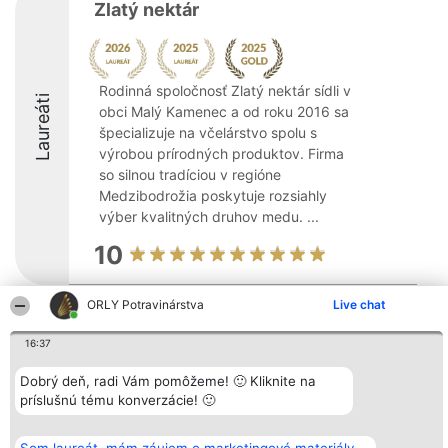
Zlatý nektár
Rodinná spoločnosť Zlatý nektár sídli v
Laureáti
obci Malý Kamenec a od roku 2016 sa
špecializuje na včelárstvo spolu s
výrobou prírodných produktov. Firma
so silnou tradíciou v regióne
Medzibodrožia poskytuje rozsiahly
výber kvalitných druhov medu. ...
10
ORLY Potravinárstva
Live chat
Organizátor hodnotenia
Hodnotenie
Kontakt
Bright Side Solutions sp. z o.
Laureáti
Kontakt
16:37
o. sp. k.
Lista
ul. Ruska 22
wszystkich
Dobrý deň, radi Vám pomôžeme! 🙂 Kliknite na
Wrocław 50-079
Laureatów
príslušnú tému konverzácie! 🙂
KRS 0000749100 | Regon
Podmienky
381313360 | NIP 8943132676
Obchodné
+48 508 492 400
podmienky
Zásady