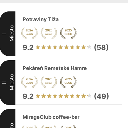
Potraviny Tiža
Miesto
I
9.2
(58)
Pekáreň Remetské Hámre
Miesto
II
9.2
(49)
MirageClub coffee•bar