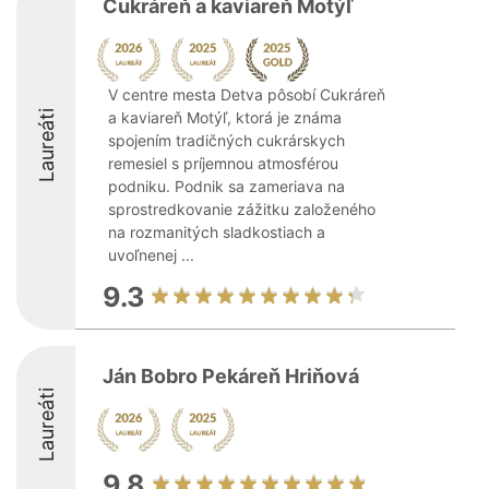
Cukráreň a kaviareň Motýľ
V centre mesta Detva pôsobí Cukráreň
Laureáti
a kaviareň Motýľ, ktorá je známa
spojením tradičných cukrárskych
remesiel s príjemnou atmosférou
podniku. Podnik sa zameriava na
sprostredkovanie zážitku založeného
na rozmanitých sladkostiach a
uvoľnenej ...
9.3
Ján Bobro Pekáreň Hriňová
Laureáti
9.8