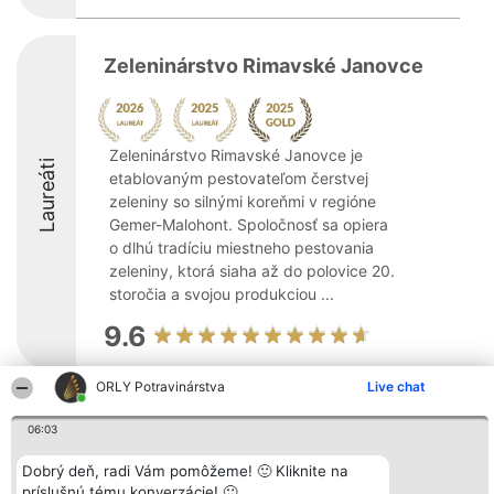
Zeleninárstvo Rimavské Janovce
Zeleninárstvo Rimavské Janovce je
Laureáti
etablovaným pestovateľom čerstvej
zeleniny so silnými koreňmi v regióne
Gemer-Malohont. Spoločnosť sa opiera
o dlhú tradíciu miestneho pestovania
zeleniny, ktorá siaha až do polovice 20.
storočia a svojou produkciou ...
9.6
ORLY Potravinárstva
Live chat
Organizátor hodnotenia
Hodnotenie
Kontakt
Bright Side Solutions sp. z o.
06:03
Laureáti
Kontakt
o. sp. k.
Lista
ul. Ruska 22
wszystkich
Dobrý deň, radi Vám pomôžeme! 🙂 Kliknite na
Wrocław 50-079
Laureatów
príslušnú tému konverzácie! 🙂