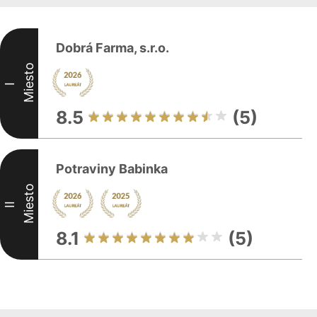
Dobrá Farma, s.r.o.
Miesto
I
8.5
(5)
Potraviny Babinka
Miesto
II
8.1
(5)