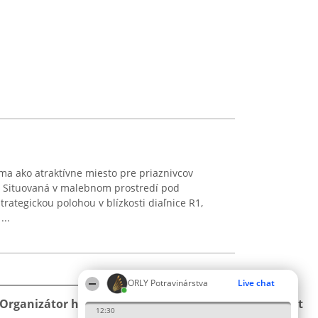
áma ako atraktívne miesto pre priaznivcov
. Situovaná v malebnom prostredí pod
trategickou polohou v blízkosti diaľnice R1,
...
ORLY Potravinárstva
Live chat
Organizátor hodnotenia
Hodnotenie
Kontakt
12:30