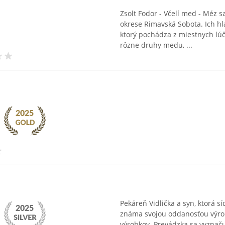
Zsolt Fodor - Včelí med - Méz s
okrese Rimavská Sobota. Ich h
ktorý pochádza z miestnych lú
rôzne druhy medu, ...
Pekáreň Vidlička a syn, ktorá sí
známa svojou oddanosťou výrob
výrobkov. Prevádzka sa vyznaču