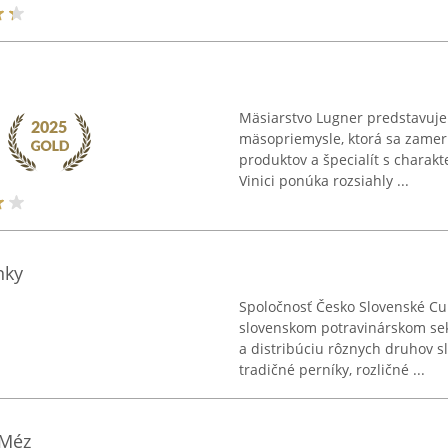
Mäsiarstvo Lugner predstavuje 
mäsopriemysle, ktorá sa zamer
produktov a špecialít s charak
Vinici ponúka rozsiahly ...
nky
Spoločnosť Česko Slovenské Cu
slovenskom potravinárskom sek
a distribúciu rôznych druhov sl
tradičné perníky, rozličné ...
 Méz