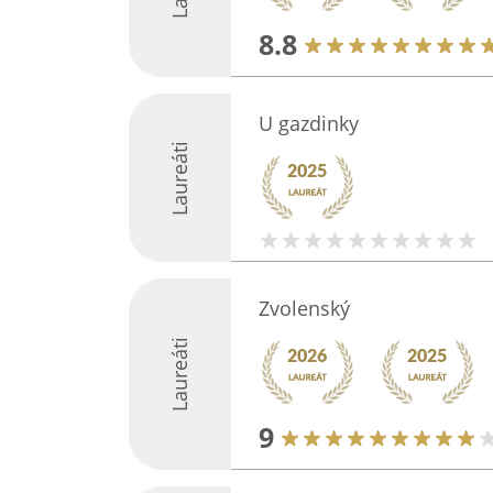
8.8
U gazdinky
Laureáti
Zvolenský
Laureáti
9