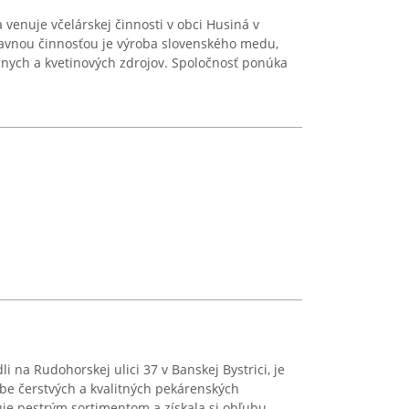
a venuje včelárskej činnosti v obci Husiná v
lavnou činnosťou je výroba slovenského medu,
čnych a kvetinových zdrojov. Spoločnosť ponúka
dli na Rudohorskej ulici 37 v Banskej Bystrici, je
e čerstvých a kvalitných pekárenských
je pestrým sortimentom a získala si obľubu