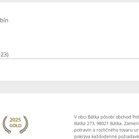
bín
123)
V obci Bátka pôsobí obchod Pot
Bátka 273, 98021 Bátka. Zameri
potravín a rozličného tovaru 
pokrýva každodenné požiadavky