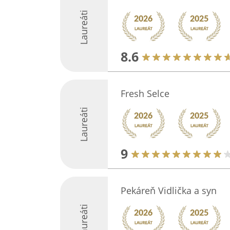
Laureáti
8.6
Fresh Selce
Laureáti
9
Pekáreň Vidlička a syn
Laureáti