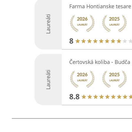
Farma Hontianske tesare
Laureáti
8
Čertovská koliba - Budča
Laureáti
8.8