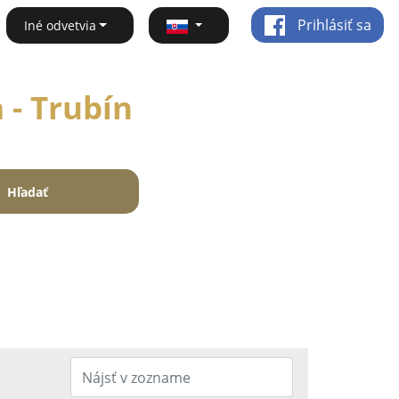
Prihlásiť sa
Iné odvetvia
 - Trubín
Hľadať