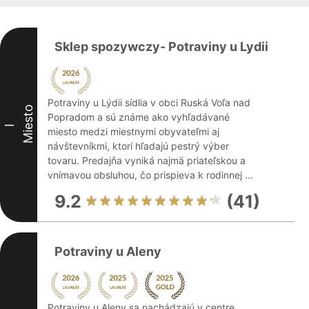
Sklep spozywczy- Potraviny u Lydii
Potraviny u Lýdii sídlia v obci Ruská Voľa nad
Miesto
Popradom a sú známe ako vyhľadávané
I
miesto medzi miestnymi obyvateľmi aj
návštevníkmi, ktorí hľadajú pestrý výber
tovaru. Predajňa vyniká najmä priateľskou a
vnímavou obsluhou, čo prispieva k rodinnej ...
9.2
(41)
Potraviny u Aleny
Potraviny u Aleny sa nachádzajú v centre