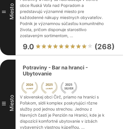
obce Ruská Voľa nad Popradom a
Miesto
predstavujú významné miesto pre
II
každodenné nákupy miestnych obyvateľov.
Podnik je významnou súčasťou komunitného
života, pričom disponuje starostlivo
zostaveným sortimentom, ...
9.0
(268)
Potraviny - Bar na hranci -
Ubytovanie
V slovenskej obci Čirč, priamo na hranici s
Miesto
Poľskom, sídli komplex poskytujúci rôzne
III
služby pod jednou strechou. Jednou z
hlavných častí je Penzión na Hranici, kde je k
dispozícii komfortné ubytovanie v izbách
vybavených vlastnou kúpeľňou, ...