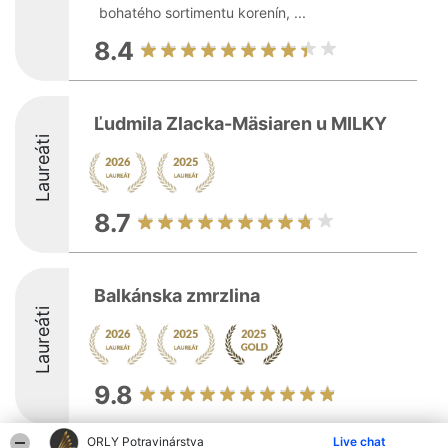
bohatého sortimentu korenín, ...
8.4
Ľudmila Zlacka-Mäsiaren u MILKY
Laureáti
8.7
Balkánska zmrzlina
Laureáti
9.8
ORLY Potravinárstva
Live chat