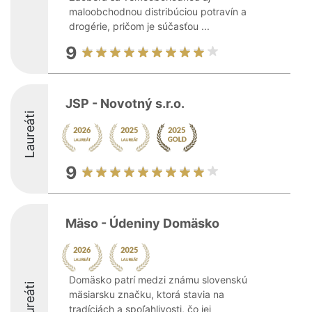
maloobchodnou distribúciou potravín a
drogérie, pričom je súčasťou ...
9
JSP - Novotný s.r.o.
Laureáti
9
Mäso - Údeniny Domäsko
Domäsko patrí medzi známu slovenskú
Laureáti
mäsiarsku značku, ktorá stavia na
tradíciách a spoľahlivosti, čo jej