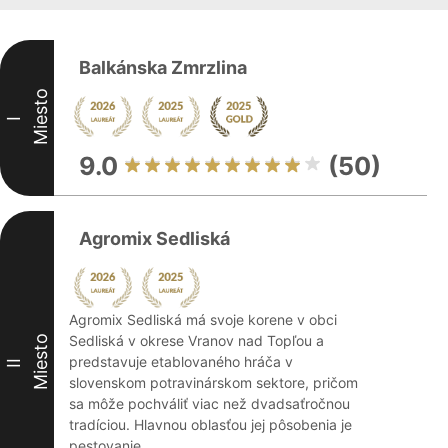
Balkánska Zmrzlina
Miesto
I
9.0
(50)
Agromix Sedliská
Agromix Sedliská má svoje korene v obci
Sedliská v okrese Vranov nad Topľou a
Miesto
predstavuje etablovaného hráča v
II
slovenskom potravinárskom sektore, pričom
sa môže pochváliť viac než dvadsaťročnou
tradíciou. Hlavnou oblasťou jej pôsobenia je
pestovanie ...