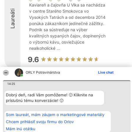
Kaviareň a čajovňa U Vlka sa nachádza
Laureáti
v centre Starého Smokovca vo
Vysokých Tatrách a od decembra 2014
ponúka zákazníkom jedinečné zážitky.
Podnik sa sústreďuje na výber
kvalitných sypaných čajov, doplnených
o výbornú kávu, osviežujúce
nealkoholické ...
9.6
ORLY Potravinárstva
Live chat
Organizátor hodnotenia
Hodnotenie
Kontakt
14:25
Bright Side Solutions sp. z o.
Laureáti
Kontakt
o. sp. k.
Lista
ul. Ruska 22
wszystkich
Dobrý deň, radi Vám pomôžeme! 🙂 Kliknite na
Wrocław 50-079
Laureatów
príslušnú tému konverzácie! 🙂
KRS 0000749100 | Regon
Podmienky
381313360 | NIP 8943132676
Obchodné
+48 508 492 400
podmienky
Som laureát, mám záujem o marketingové materiály
Zásady
ochrany
Chcem prihlásiť svoju firmu do Orlov
osobných
Mám inú otátku
údajov