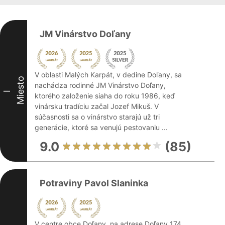
JM Vinárstvo Doľany
V oblasti Malých Karpát, v dedine Doľany, sa
Miesto
nachádza rodinné JM Vinárstvo Doľany,
I
ktorého založenie siaha do roku 1986, keď
vinársku tradíciu začal Jozef Mikuš. V
súčasnosti sa o vinárstvo starajú už tri
generácie, ktoré sa venujú pestovaniu ...
9.0
(85)
Potraviny Pavol Slaninka
V centre obce Doľany, na adrese Doľany 174,