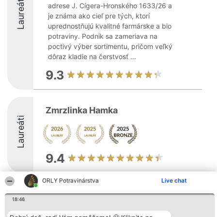
Laureáti
adrese J. Cígera-Hronského 1633/26 a
je známa ako cieľ pre tých, ktorí
uprednostňujú kvalitné farmárske a bio
potraviny. Podnik sa zameriava na
poctivý výber sortimentu, pričom veľký
dôraz kladie na čerstvosť ...
9.3
Zmrzlinka Hamka
Laureáti
9.4
ORLY Potravinárstva
Live chat
Organizátor hodnotenia
Hodnotenie
Kontakt
Bright Side Solutions sp. z o.
18:46
Laureáti
Kontakt
o. sp. k.
Lista
ul. Ruska 22
wszystkich