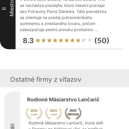
Miesto
sa nachádza predajňa, ktorú miestni poznajú
II
ako Potraviny Pavol Slaninka. Táto prevádzka
sa orientuje na predaj potravinárskeho
sortimentu a zmiešaného tovaru, pričom
zabezpečuje pestrú ponuku produktov ...
8.3
(50)
Ostatné firmy z viťazov
Rodinné Mäsiarstvo Lančarič
Rodinné Mäsiarstvo Lančarič, ktoré sídli
v Pezinku na Kollárovej ulici, sa profiluje