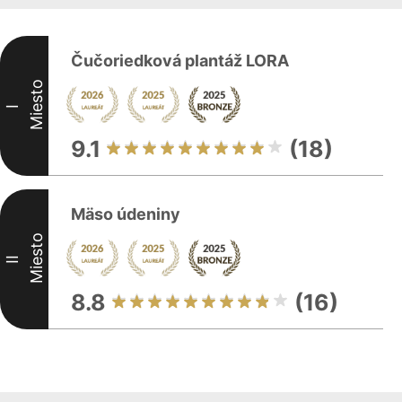
Čučoriedková plantáž LORA
Miesto
I
9.1
(18)
Mäso údeniny
Miesto
II
8.8
(16)