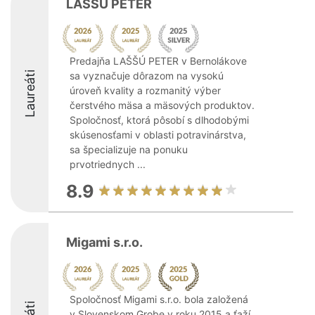
LAŠŠÚ PETER
Predajňa LAŠŠÚ PETER v Bernolákove
Laureáti
sa vyznačuje dôrazom na vysokú
úroveň kvality a rozmanitý výber
čerstvého mäsa a mäsových produktov.
Spoločnosť, ktorá pôsobí s dlhodobými
skúsenosťami v oblasti potravinárstva,
sa špecializuje na ponuku
prvotriednych ...
8.9
Migami s.r.o.
Spoločnosť Migami s.r.o. bola založená
v Slovenskom Grobe v roku 2015 a ťaží