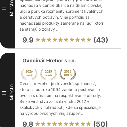
Miesto
nachádza v centre Skalice na Škarniclovskej
II
ulici a ponúka rozmanitý sortiment kvalitných
a čerstvých potravín. V jej portfóliu sa
nachádzajú produkty zamerané na ľudí, ktorí
sa starajú o zdravý ...
9.9
(43)
Ovocinár Hrehor s r.o.
Ovocinár Hrehor je slovenská spoločnosť,
Miesto
ktorá sa od roku 1994 zaoberá pestovaním
III
ovocia s dôrazom na rešpektovanie prírody.
Svoje vinárstvo založila v roku 2012 v
skalických vinohradoch, kde sa špecializuje
na výrobu ovocných vín, sirupov ...
9.8
(50)