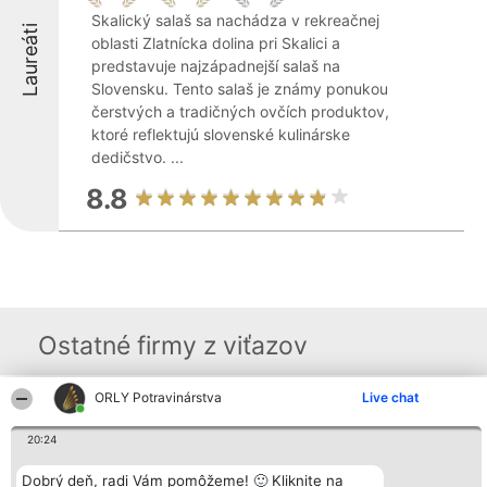
Skalický salaš sa nachádza v rekreačnej
Laureáti
oblasti Zlatnícka dolina pri Skalici a
predstavuje najzápadnejší salaš na
Slovensku. Tento salaš je známy ponukou
čerstvých a tradičných ovčích produktov,
ktoré reflektujú slovenské kulinárske
dedičstvo. ...
8.8
Ostatné firmy z viťazov
ORLY Potravinárstva
Live chat
Organizátor hodnotenia
Hodnotenie
Kontakt
Bright Side Solutions sp. z o.
Laureáti
Kontakt
20:24
o. sp. k.
Lista
ul. Ruska 22
wszystkich
Dobrý deň, radi Vám pomôžeme! 🙂 Kliknite na
Wrocław 50-079
Laureatów