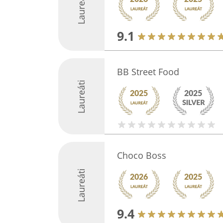
Laureáti
9.1
BB Street Food
Laureáti
Choco Boss
Laureáti
9.4