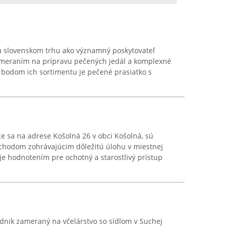
a slovenskom trhu ako významný poskytovateľ
ameraním na prípravu pečených jedál a komplexné
 bodom ich sortimentu je pečené prasiatko s
e sa na adrese Košolná 26 v obci Košolná, sú
hodom zohrávajúcim dôležitú úlohu v miestnej
e hodnotením pre ochotný a starostlivý prístup
dnik zameraný na včelárstvo so sídlom v Suchej