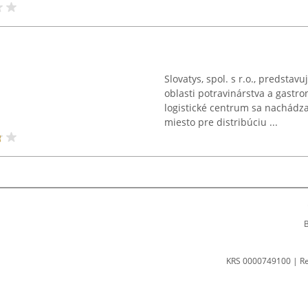
Slovatys, spol. s r.o., predsta
oblasti potravinárstva a gastr
logistické centrum sa nachádza 
miesto pre distribúciu ...
B
KRS 0000749100 | R