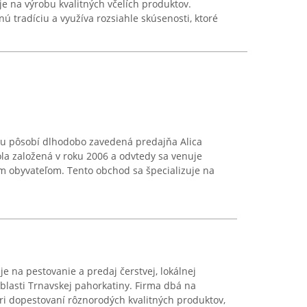
je na výrobu kvalitných včelích produktov.
ú tradíciu a využíva rozsiahle skúsenosti, ktoré
u pôsobí dlhodobo zavedená predajňa Alica
la založená v roku 2006 a odvtedy sa venuje
m obyvateľom. Tento obchod sa špecializuje na
je na pestovanie a predaj čerstvej, lokálnej
oblasti Trnavskej pahorkatiny. Firma dbá na
ri dopestovaní rôznorodých kvalitných produktov,