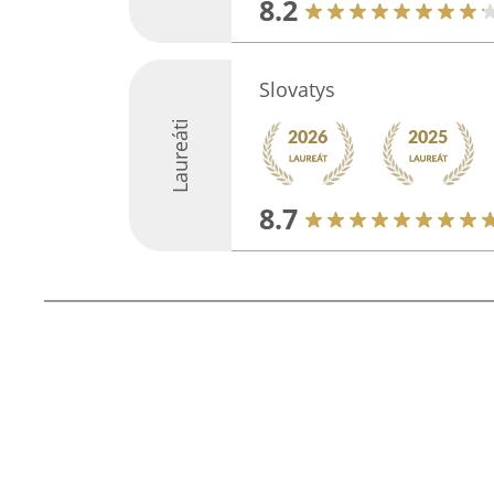
8.2
Slovatys
Laureáti
8.7