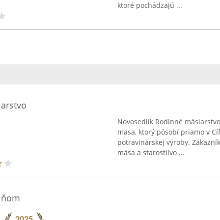
ktoré pochádzajú ...
arstvo
Novosedlík Rodinné mäsiarstv
mäsa, ktorý pôsobí priamo v Cíf
potravinárskej výroby. Zákazn
mäsa a starostlivo ...
m ňom