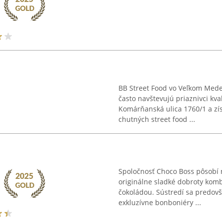
BB Street Food vo Veľkom Mede
často navštevujú priaznivci kv
Komárňanská ulica 1760/1 a zís
chutných street food ...
Spoločnosť Choco Boss pôsobí n
originálne sladké dobroty komb
čokoládou. Sústredí sa predov
exkluzívne bonboniéry ...