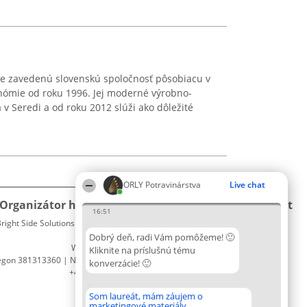
vuje zavedenú slovenskú spoločnosť pôsobiacu v
onómie od roku 1996. Jej moderné výrobno-
v Seredi a od roku 2012 slúži ako dôležité
ORLY Potravinárstva
Live chat
Organizátor hodnotenia
Hodnotenie
Kontakt
16:51
right Side Solutions sp. z o. o. sp. k.
Laureáti
Kontakt
ul. Ruska 22
Lista
Dobrý deň, radi Vám pomôžeme! 🙂
Wrocław 50-079
wszystkich
Kliknite na príslušnú tému
egon 381313360 | NIP 8943132676
Laureatów
konverzácie! 🙂
+48 508 492 400
Podmienky
Obchodné
Som laureát, mám záujem o
podmienky
marketingové materiály