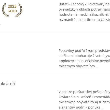
Bufet - Lahôdky - Polotovary na
prevádzky v oblasti potravinárs
hodnotenie medzi zákazníkmi. 
rozmanitému sortimentu čerstv
Potraviny pod Vŕškom predstavu
službami obohacuje život obyva
Koplotovce 308, oficiálne otvor
miestnym obyvateľom ...
ukráreň
V centre piešťanskej pešej zóny,
kaviareň a cukráreň Promenáda
miestnych obyvateľov aj turist
elegantný podnik ponúka ...