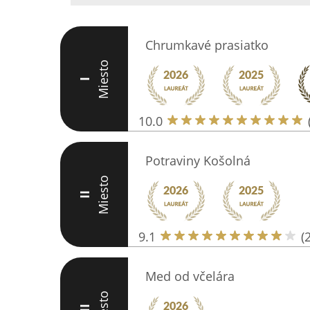
Chrumkavé prasiatko
Miesto
I
10.0
Potraviny Košolná
Miesto
II
9.1
(
Med od včelára