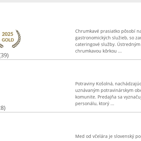
Chrumkavé prasiatko pôsobí n
gastronomických služieb, so z
cateringové služby. Ústredným
chrumkavou kôrkou ...
(39)
Potraviny Košolná, nachádzajúc
uznávaným potravinárskym obc
komunite. Predajňa sa vyznačuj
personálu, ktorý ...
28)
Med od včelára je slovenský po