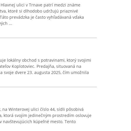
 Hlavnej ulici v Trnave patrí medzi známe
tva, ktoré si dlhodobo udržujú priaznivé
Táto prevádzka je často vyhľadávaná vďaka
ých ...
je lokálny obchod s potravinami, ktorý svojimi
teľov Koplotoviec. Predajňa, situovaná na
ila svoje dvere 23. augusta 2025, čím umožnila
 na Winterovej ulici číslo 44, sídli pôsobivá
, ktorá svojím jedinečným prostredím oslovuje
ov navštevujúcich kúpeľné mesto. Tento