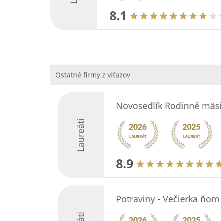
8.1
Ostatné firmy z viťazov
Novosedlík Rodinné mäsi
Laureáti
8.9
Potraviny - Večierka ňo