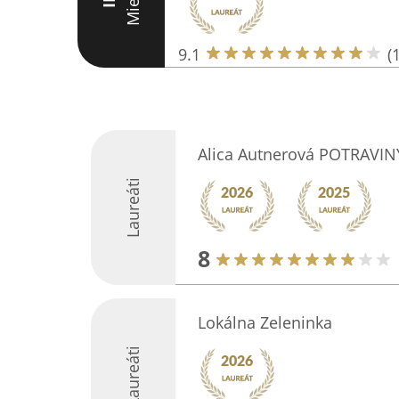
Miesto
III
9.1
(
Alica Autnerová POTRAVIN
Laureáti
8
Lokálna Zeleninka
Laureáti