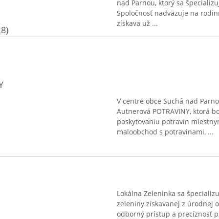
nad Parnou, ktorý sa špecializu
Spoločnosť nadväzuje na rodinn
získava už ...
18)
Y
V centre obce Suchá nad Parno
Autnerová POTRAVINY, ktorá bo
poskytovaniu potravín miestny
maloobchod s potravinami, ...
Lokálna Zeleninka sa špecializu
zeleniny získavanej z úrodnej 
odborný prístup a precíznosť p