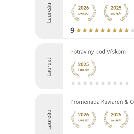
Laureáti
9
Potraviny pod Vŕškom
Laureáti
Promenada Kaviareň & C
Laureáti