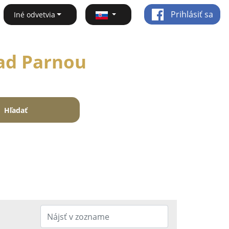
Prihlásiť sa
Iné odvetvia
nad Parnou
Hľadať