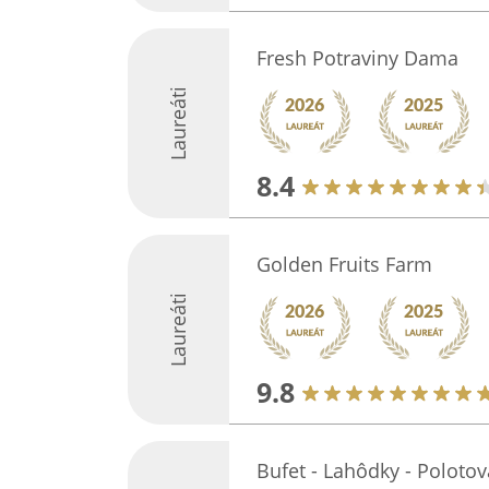
Fresh Potraviny Dama
Laureáti
8.4
Golden Fruits Farm
Laureáti
9.8
Bufet - Lahôdky - Polotov