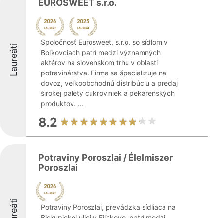
EUROSWEET s.r.o.
Spoločnosť Eurosweet, s.r.o. so sídlom v
Laureáti
Boľkovciach patrí medzi významných
aktérov na slovenskom trhu v oblasti
potravinárstva. Firma sa špecializuje na
dovoz, veľkoobchodnú distribúciu a predaj
širokej palety cukroviniek a pekárenských
produktov. ...
8.2
Potraviny Poroszlai / Élelmiszer
Poroszlai
Laureáti
Potraviny Poroszlai, prevádzka sídliaca na
Biskupickej ulici v Fiľakove, patrí medzi