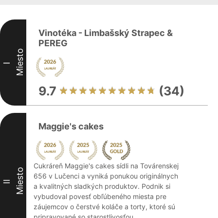
Vinotéka - Limbašský Strapec &
PEREG
Miesto
I
9.7
(34)
Maggie's cakes
Cukráreň Maggie's cakes sídli na Továrenskej
Miesto
656 v Lučenci a vyniká ponukou originálnych
II
a kvalitných sladkých produktov. Podnik si
vybudoval povesť obľúbeného miesta pre
záujemcov o čerstvé koláče a torty, ktoré sú
pripravované so starostlivosťou ...