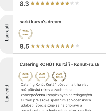
8.3
sarki kurva's dream
Laureáti
8.5
Catering KOHÚT Kurtáň - Kohut-rb.sk
Catering Kohút Kurtáň pôsobí na trhu viac
Laureáti
než pätnásť rokov a zaoberá sa
zabezpečením komplexných cateringových
služieb pre široké spektrum spoločenských
udalostí. Špecializuje sa na prípravu a
organizáciu narodeninových osláv, svadieb,