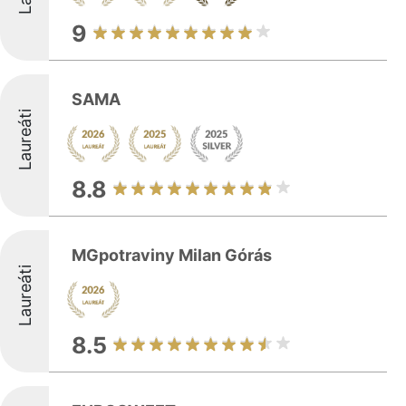
9
SAMA
Laureáti
8.8
MGpotraviny Milan Górás
Laureáti
8.5