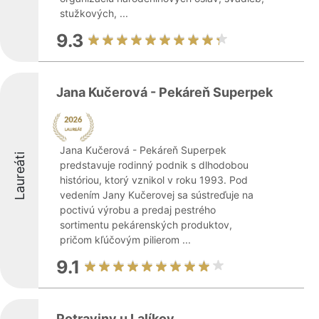
stužkových, ...
9.3
Jana Kučerová - Pekáreň Superpek
Jana Kučerová - Pekáreň Superpek
Laureáti
predstavuje rodinný podnik s dlhodobou
históriou, ktorý vznikol v roku 1993. Pod
vedením Jany Kučerovej sa sústreďuje na
poctivú výrobu a predaj pestrého
sortimentu pekárenských produktov,
pričom kľúčovým pilierom ...
9.1
Potraviny u Lalíkov