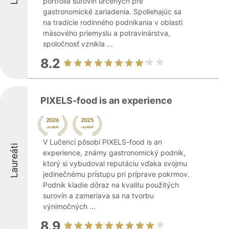
portfólia surovín určených pre
gastronomické zariadenia. Spoliehajúc sa
na tradície rodinného podnikania v oblasti
mäsového priemyslu a potravinárstva,
spoločnosť vznikla ...
8.2
PIXELS-food is an experience
V Lučenci pôsobí PIXELS-food is an
Laureáti
experience, známy gastronomický podnik,
ktorý si vybudoval reputáciu vďaka svojmu
jedinečnému prístupu pri príprave pokrmov.
Podnik kladie dôraz na kvalitu použitých
surovín a zameriava sa na tvorbu
výnimočných ...
8.9