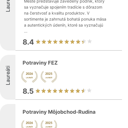
Laureáti
Meste predstavuje zavedený podnik, ktorý
sa vyznačuje spojením tradície s dôrazom
na čerstvosť a kvalitu produktov. V
sortimente je zahrnutá bohatá ponuka mäsa
a autentických údenín, ktoré sa vyznačujú
...
8.4
Potraviny FEZ
Laureáti
8.5
Potraviny Môjobchod-Rudina