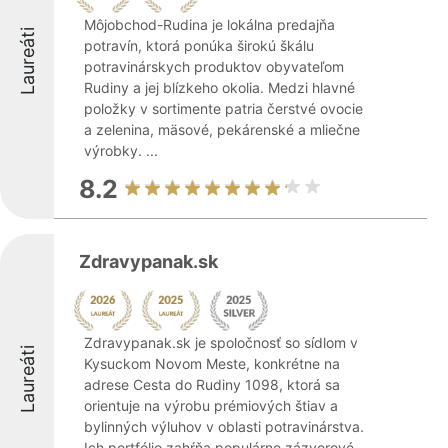
Môjobchod-Rudina je lokálna predajňa
Laureáti
potravín, ktorá ponúka širokú škálu
potravinárskych produktov obyvateľom
Rudiny a jej blízkeho okolia. Medzi hlavné
položky v sortimente patria čerstvé ovocie
a zelenina, mäsové, pekárenské a mliečne
výrobky. ...
8.2
Zdravypanak.sk
Zdravypanak.sk je spoločnosť so sídlom v
Laureáti
Kysuckom Novom Meste, konkrétne na
adrese Cesta do Rudiny 1098, ktorá sa
orientuje na výrobu prémiových štiav a
bylinných výluhov v oblasti potravinárstva.
Ich portfólio zahŕňa populárne zázvorové