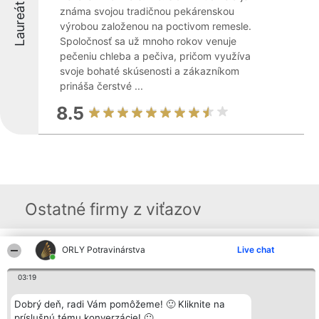
Laureáti
známa svojou tradičnou pekárenskou
výrobou založenou na poctivom remesle.
Spoločnosť sa už mnoho rokov venuje
pečeniu chleba a pečiva, pričom využíva
svoje bohaté skúsenosti a zákazníkom
prináša čerstvé ...
8.5
Ostatné firmy z viťazov
ORLY Potravinárstva
Live chat
Organizátor hodnotenia
Hodnotenie
Kontakt
Bright Side Solutions sp. z o.
Laureáti
Kontakt
03:19
o. sp. k.
Lista
ul. Ruska 22
wszystkich
Wrocław 50-079
Laureatów
Dobrý deň, radi Vám pomôžeme! 🙂 Kliknite na
KRS 0000749100 | Regon
Podmienky
príslušnú tému konverzácie! 🙂