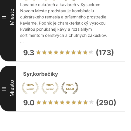
Lavande cukráreň a kaviareň v Kysuckom
Novom Meste predstavuje kombináciu
Miesto
cukrárskeho remesla a príjemného prostredia
II
kaviarne. Podnik je charakteristický vysokou
kvalitou ponúkanej kávy a rozsiahlym
sortimentom čerstvých a chutných zákuskov.
...
9.3
(173)
Syr,korbačiky
Miesto
III
9.0
(290)