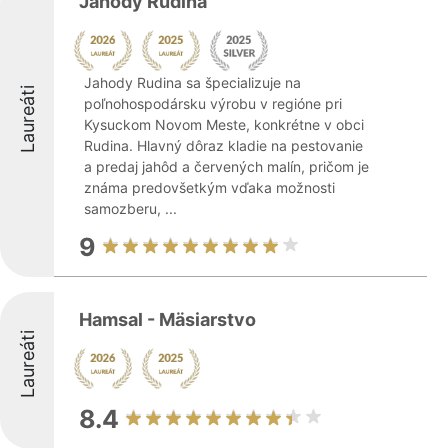
Jahody Rudina
Jahody Rudina sa špecializuje na
Laureáti
poľnohospodársku výrobu v regióne pri
Kysuckom Novom Meste, konkrétne v obci
Rudina. Hlavný dôraz kladie na pestovanie
a predaj jahôd a červených malín, pričom je
známa predovšetkým vďaka možnosti
samozberu, ...
9
Hamsal - Mäsiarstvo
Laureáti
8.4