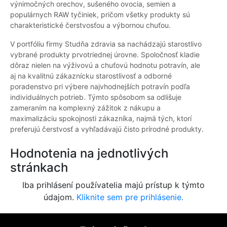
výnimočných orechov, sušeného ovocia, semien a
populárnych RAW tyčiniek, pričom všetky produkty sú
charakteristické čerstvosťou a výbornou chuťou.
V portfóliu firmy Studňa zdravia sa nachádzajú starostlivo
vybrané produkty prvotriednej úrovne. Spoločnosť kladie
dôraz nielen na výživovú a chuťovú hodnotu potravín, ale
aj na kvalitnú zákaznícku starostlivosť a odborné
poradenstvo pri výbere najvhodnejších potravín podľa
individuálnych potrieb. Týmto spôsobom sa odlišuje
zameraním na komplexný zážitok z nákupu a
maximalizáciu spokojnosti zákazníka, najmä tých, ktorí
preferujú čerstvosť a vyhľadávajú čisto prírodné produkty.
Hodnotenia na jednotlivých
stránkach
Iba prihlásení používatelia majú prístup k týmto
údajom.
Kliknite sem pre prihlásenie.