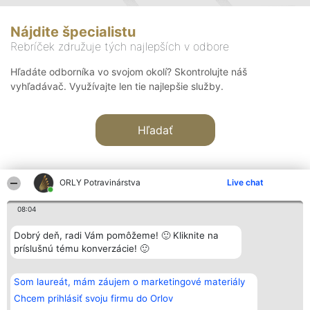
Nájdite špecialistu
Rebríček združuje tých najlepších v odbore
Hľadáte odborníka vo svojom okolí? Skontrolujte náš
vyhľadávač. Využívajte len tie najlepšie služby.
Hľadať
ORLY Potravinárstva
Live chat
08:04
Organizátor hodnotenia
Hodnotenie
Kontakt
Dobrý deň, radi Vám pomôžeme! 🙂 Kliknite na
Bright Side Solutions sp. z o.
Laureáti
Kontakt
príslušnú tému konverzácie! 🙂
o. sp. k.
Lista
ul. Ruska 22
wszystkich
Wrocław 50-079
Laureatów
Som laureát, mám záujem o marketingové materiály
KRS 0000749100 | Regon
Podmienky
381313360 | NIP 8943132676
Obchodné
Chcem prihlásiť svoju firmu do Orlov
+48 508 492 400
podmienky