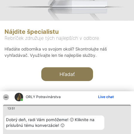
Nájdite špecialistu
Rebríček združuje tých najlepších v odbore
Hľadáte odborníka vo svojom okolí? Skontrolujte náš
vyhľadávač. Využívajte len tie najlepšie služby.
Hľadať
ORLY Potravinárstva
Live chat
13:51
Organizátor hodnotenia
Hodnotenie
Kontakt
Dobrý deň, radi Vám pomôžeme! 🙂 Kliknite na
Bright Side Solutions sp. z o.
Laureáti
Kontakt
príslušnú tému konverzácie! 🙂
o. sp. k.
Lista
ul. Ruska 22
wszystkich