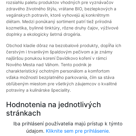
rozsiahlu paletu produktov vhodných pre vyznávačov
zdravého životného štýlu, vrátane BIO, bezlepkových a
vegánskych potravín, ktoré vyhovejú aj konkrétnym
diétam. Medzi ponúkaný sortiment patrí tiež prírodná
kozmetika, bylinné tinktúry, rôzne druhy čajov, výživové
doplnky a ekologicky šetrná drogéria.
Obchod kladie dôraz na bezobalové produkty, dopĺňa ich
čerstvým i trvanlivým špaldovým pečivom a je známy
najširšou ponukou korení Davídkovo koření v rámci
Nového Mesta nad Váhom. Tento podnik je
charakteristický ochotným personálom a komfortom
vďaka možnosti bezplatného parkovania, čím sa stáva
obľúbeným miestom pre všetkých záujemcov o kvalitné
potraviny a kulinárske špeciality.
Hodnotenia na jednotlivých
stránkach
Iba prihlásení používatelia majú prístup k týmto
údajom.
Kliknite sem pre prihlásenie.