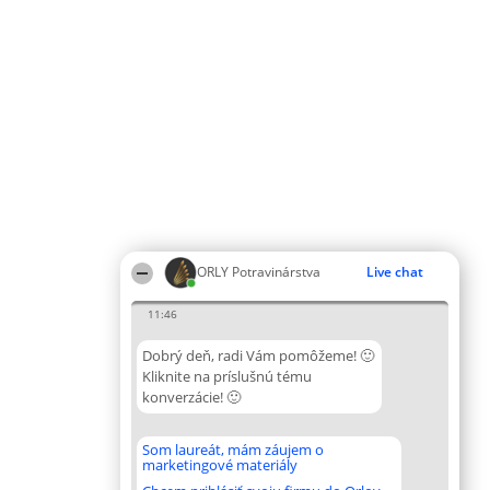
ORLY Potravinárstva
Live chat
11:46
Dobrý deň, radi Vám pomôžeme! 🙂
Kliknite na príslušnú tému
konverzácie! 🙂
Som laureát, mám záujem o
marketingové materiály