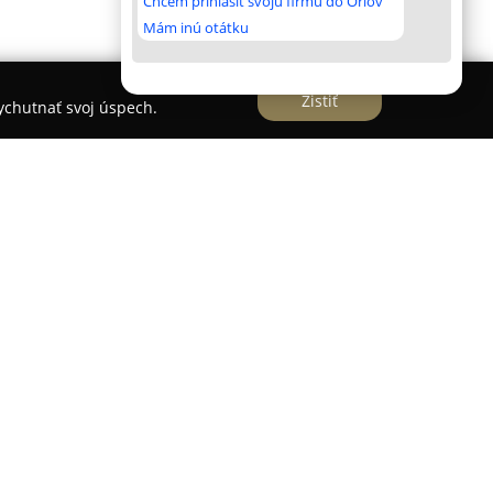
Chcem prihlásiť svoju firmu do Orlov
Mám inú otátku
Zistiť
vychutnať svoj úspech.
iline sa nachádza špecializovaná predajňa
DELI
 výberové lahôdky. Obchod je zameraný na
ečnych produktov najvyššej kvality, ako aj na
rejúce kozie a kravské syry. Medzi holandskými
znymi príchuťami, ako sú koriander, žihľava,
ke bylinky či hľuzovka, pričom dostupné sú aj
 darčeky.