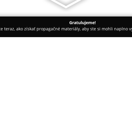
Gratulujeme!
ite teraz, ako získať propagačné materiály, aby ste si mohli naplno 
lina
DELI SHOP - jedinečné svetové delikatesy
katesy
O spoločnosti:
V obchodnom centre Dubeň v Ž
SHOP
, ktorá ponúka gurmánom
ponuku slovenských syrov a mli
dôsledne vyberané holandské z
syrmi sa nachádzajú goudy s rô
chilli, medvedí cesnak, talians
menšie baby goudy vhodné ako