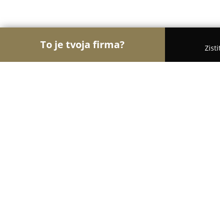
To je tvoja firma?
Zist
Orly Potravinárstva
Potraviny, Lahôdky, Kávy - Ži
DELI SHOP - jedinečné svetové deli
8.7
(10)
Žilina, Vysokoškolákov 52