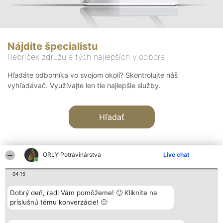
Nájdite špecialistu
Rebríček združuje tých najlepších v odbore
Hľadáte odborníka vo svojom okolí? Skontrolujte náš
vyhľadávač. Využívajte len tie najlepšie služby.
Hľadať
ORLY Potravinárstva
Live chat
04:15
Organizátor hodnotenia
Hodnotenie
Kontakt
Dobrý deň, radi Vám pomôžeme! 🙂 Kliknite na
Bright Side Solutions sp. z o.
Laureáti
Kontakt
príslušnú tému konverzácie! 🙂
o. sp. k.
Lista
ul. Ruska 22
wszystkich
Wrocław 50-079
Laureatów