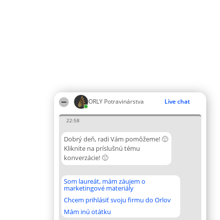
ORLY Potravinárstva
Live chat
22:58
Dobrý deň, radi Vám pomôžeme! 🙂
Kliknite na príslušnú tému
konverzácie! 🙂
Som laureát, mám záujem o
marketingové materiály
Chcem prihlásiť svoju firmu do Orlov
Mám inú otátku