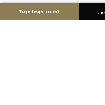
To je tvoja firma?
Zist
Orly Potravinárstva
Potraviny, Lahôdky, Kávy -
DÁRIA - Darina Turkovičová
9
(95)
Nové Mesto nad Váhom, Československej armády
Zobraziť telefónne číslo