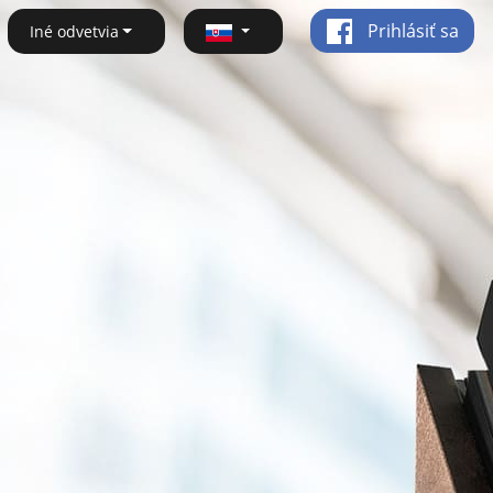
Prihlásiť sa
Iné odvetvia