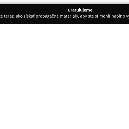
Gratulujeme!
ite teraz, ako získať propagačné materiály, aby ste si mohli naplno 
 Nové Mesto nad Váhom
DÁRIA - Darina Turkovičová
O spoločnosti:
Obchod sídliaci v Novom Meste
partner v oblasti každodennýc
získala dôveru mnohých svojic
sortimentom, pričom ponúka roz
ovocia až po rôzne druhy nápo
najrôznejším domácim potreb
 69
Zákazníci oceňujú, že v tejto p
nákup stáva jednoduchším a p
prispieva aj profesionálny a o