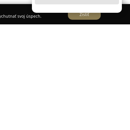
Zistiť
vychutnať svoj úspech.
 nad Váhom je známy ako dlhoročný spoľahlivý
h nákupov. Predajňa
DÁRIA - Darina Turkovičová
h zákazníkov najmä pestrým a obsiahlym
manitý výber potravín – od čerstvej zeleniny a
jov a zmiešaného tovaru, aby vyhovela
ám.
redajni bežne nájdu všetko potrebné, čím sa
ohodlnejším. K pozitívnym skúsenostiam
chotný kolektív zamestnancov, pripravený vždy