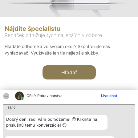
Nájdite špecialistu
Rebríček združuje tých najlepších v odbore
Hľadáte odborníka vo svojom okolí? Skontrolujte náš
vyhľadávač. Využívajte len tie najlepšie služby.
Hľadať
ORLY Potravinárstva
Live chat
14:10
Organizátor hodnotenia
Hodnotenie
Kontakt
Dobrý deň, radi Vám pomôžeme! 🙂 Kliknite na
Bright Side Solutions sp. z o.
Laureáti
Kontakt
príslušnú tému konverzácie! 🙂
o. sp. k.
Lista
ul. Ruska 22
wszystkich
Wrocław 50-079
Laureatów