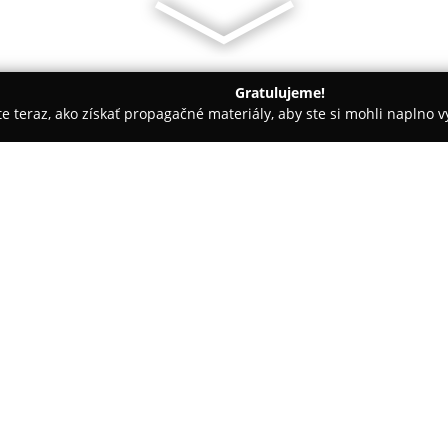
Gratulujeme!
ite teraz, ako získať propagačné materiály, aby ste si mohli naplno 
tra
Zdravá výživa Slniečko
O spoločnosti:
Obchod
Zdravá výživa Slniečk
Nákupnom centre Polygon, pred
zameraných na zdravú výživu a ž
spektrum zákazníkov, pričom p
vyváženú stravu. Špecializácia
diabetikov, ako aj pestrý výber