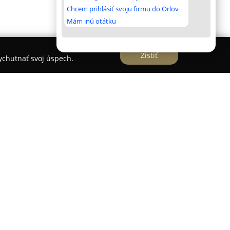
Chcem prihlásiť svoju firmu do Orlov
Mám inú otátku
Zistiť
vychutnať svoj úspech.
o
v Nitre, situovaný na adrese Coboriho 1 v
stavuje populárnu destináciu pre jednotlivcov
ivotný štýl. Jeho sortiment oslovuje široké
onúka rozmanitý výber kvalitných potravín pre
 predajne zahŕňa produkty určené pre celiatikov a
 bezlepkového pečiva, múk a dia výrobkov.