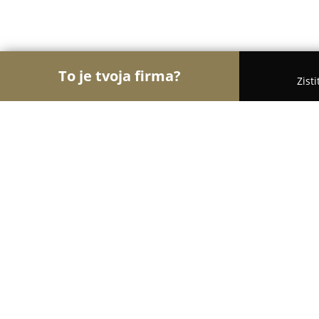
To je tvoja firma?
Zist
Orly Potravinárstva
Potraviny, Lahôdky, Kávy - Ni
Zdravá výživa Slniečko
8.7
(9)
Nitra, Coboriho 1