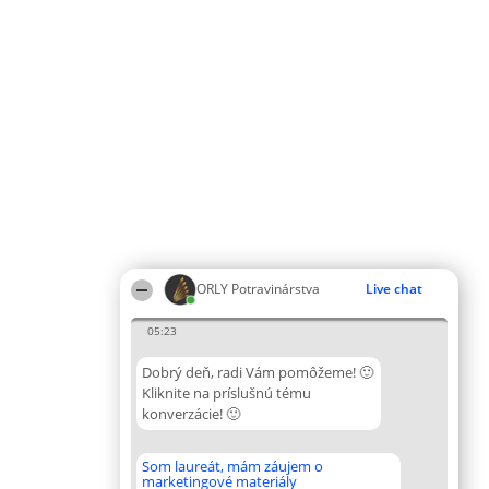
ORLY Potravinárstva
Live chat
05:23
Dobrý deň, radi Vám pomôžeme! 🙂
Kliknite na príslušnú tému
konverzácie! 🙂
Som laureát, mám záujem o
marketingové materiály