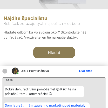
Nájdite špecialistu
Rebríček združuje tých najlepších v odbore
Hľadáte odborníka vo svojom okolí? Skontrolujte náš
vyhľadávač. Využívajte len tie najlepšie služby.
Hľadať
ORLY Potravinárstva
Live chat
08:20
Organizátor hodnotenia
Hodnotenie
Kontakt
Dobrý deň, radi Vám pomôžeme! 🙂 Kliknite na
Bright Side Solutions sp. z o.
Laureáti
Kontakt
príslušnú tému konverzácie! 🙂
o. sp. k.
Lista
ul. Ruska 22
wszystkich
Wrocław 50-079
Laureatów
Som laureát, mám záujem o marketingové materiály
KRS 0000749100 | Regon
Podmienky