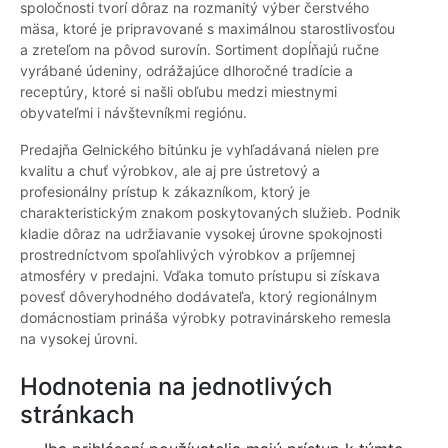
spoločnosti tvorí dôraz na rozmanitý výber čerstvého
mäsa, ktoré je pripravované s maximálnou starostlivosťou
a zreteľom na pôvod surovín. Sortiment dopĺňajú ručne
vyrábané údeniny, odrážajúce dlhoročné tradície a
receptúry, ktoré si našli obľubu medzi miestnymi
obyvateľmi i návštevníkmi regiónu.
Predajňa Gelnického bitúnku je vyhľadávaná nielen pre
kvalitu a chuť výrobkov, ale aj pre ústretový a
profesionálny prístup k zákazníkom, ktorý je
charakteristickým znakom poskytovaných služieb. Podnik
kladie dôraz na udržiavanie vysokej úrovne spokojnosti
prostredníctvom spoľahlivých výrobkov a príjemnej
atmosféry v predajni. Vďaka tomuto prístupu si získava
povesť dôveryhodného dodávateľa, ktorý regionálnym
domácnostiam prináša výrobky potravinárskeho remesla
na vysokej úrovni.
Hodnotenia na jednotlivých
stránkach