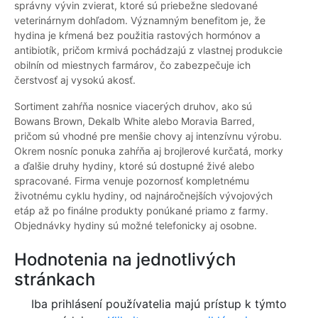
správny vývin zvierat, ktoré sú priebežne sledované
veterinárnym dohľadom. Významným benefitom je, že
hydina je kŕmená bez použitia rastových hormónov a
antibiotík, pričom krmivá pochádzajú z vlastnej produkcie
obilnín od miestnych farmárov, čo zabezpečuje ich
čerstvosť aj vysokú akosť.
Sortiment zahŕňa nosnice viacerých druhov, ako sú
Bowans Brown, Dekalb White alebo Moravia Barred,
pričom sú vhodné pre menšie chovy aj intenzívnu výrobu.
Okrem nosníc ponuka zahŕňa aj brojlerové kurčatá, morky
a ďalšie druhy hydiny, ktoré sú dostupné živé alebo
spracované. Firma venuje pozornosť kompletnému
životnému cyklu hydiny, od najnáročnejších vývojových
etáp až po finálne produkty ponúkané priamo z farmy.
Objednávky hydiny sú možné telefonicky aj osobne.
Hodnotenia na jednotlivých
stránkach
Iba prihlásení používatelia majú prístup k týmto