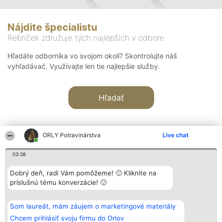
Nájdite špecialistu
Rebríček združuje tých najlepších v odbore
Hľadáte odborníka vo svojom okolí? Skontrolujte náš
vyhľadávač. Využívajte len tie najlepšie služby.
Hľadať
ORLY Potravinárstva
Live chat
03:38
Organizátor hodnotenia
Hodnotenie
Kontakt
Dobrý deň, radi Vám pomôžeme! 🙂 Kliknite na
Bright Side Solutions sp. z o.
Laureáti
Kontakt
príslušnú tému konverzácie! 🙂
o. sp. k.
Lista
ul. Ruska 22
wszystkich
Wrocław 50-079
Laureatów
Som laureát, mám záujem o marketingové materiály
KRS 0000749100 | Regon
Podmienky
381313360 | NIP 8943132676
Obchodné
Chcem prihlásiť svoju firmu do Orlov