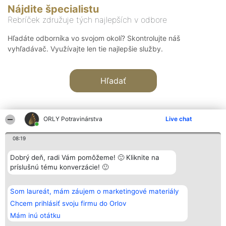
Nájdite špecialistu
Rebríček združuje tých najlepších v odbore
Hľadáte odborníka vo svojom okolí? Skontrolujte náš
vyhľadávač. Využívajte len tie najlepšie služby.
Hľadať
ORLY Potravinárstva
Live chat
08:19
Organizátor hodnotenia
Hodnotenie
Kontakt
Dobrý deň, radi Vám pomôžeme! 🙂 Kliknite na
Bright Side Solutions sp. z o.
Laureáti
Kontakt
príslušnú tému konverzácie! 🙂
o. sp. k.
Lista
ul. Ruska 22
wszystkich
Wrocław 50-079
Laureatów
Som laureát, mám záujem o marketingové materiály
KRS 0000749100 | Regon
Podmienky
381313360 | NIP 8943132676
Obchodné
Chcem prihlásiť svoju firmu do Orlov
+48 508 492 400
podmienky
Mám inú otátku
Zásady
ochrany