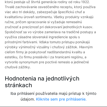
ktorú pestuje už štvrtá generácia rodiny od roku 1922.
Trvalé zachovávanie osvedčeného receptu, ktorý používa
viac ako tri dekády, zabezpečuje špecifickú chuť a
kvalitatívnu úroveň sortimentu. Všetky produkty vznikajú
ručne, pričom spracovanie si vyžaduje remeselnú
zručnosť a precíznosť pri dekorovaní jednotlivých kusov.
Spoločnosť sa vo výrobe zameriava na tradičné postupy a
využíva zásadne slovenské ingrediencie spolu s
prírodnými farbivami. Vďaka tomuto prístupu ponúkajú
výrobky výnimočný vizuálny i chuťový zážitok. Hlavným
cieľom firmy je poskytovať nadštandardnú kvalitu a
estetiku, čo firmu preslávilo i za hranicami regiónu, a
vytvorilo synonymum pre poctivé remeslo a jedinečné
chuťové zážitky.
Hodnotenia na jednotlivých
stránkach
Iba prihlásení používatelia majú prístup k týmto
údajom.
Kliknite sem pre prihlásenie.