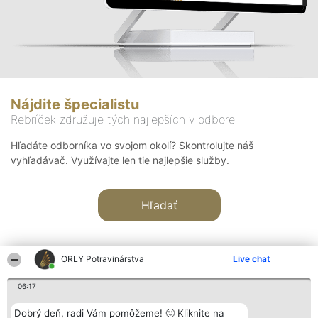
Nájdite špecialistu
Rebríček združuje tých najlepších v odbore
Hľadáte odborníka vo svojom okolí? Skontrolujte náš
vyhľadávač. Využívajte len tie najlepšie služby.
Hľadať
ORLY Potravinárstva
Live chat
06:17
Organizátor hodnotenia
Hodnotenie
Kontakt
Dobrý deň, radi Vám pomôžeme! 🙂 Kliknite na