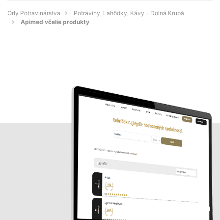
Orly Potravinárstva
Potraviny, Lahôdky, Kávy - Dolná Krupá
Apimed včelie produkty