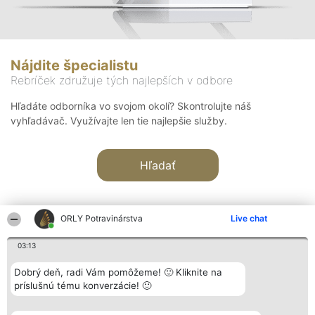
Nájdite špecialistu
Rebríček združuje tých najlepších v odbore
Hľadáte odborníka vo svojom okolí? Skontrolujte náš
vyhľadávač. Využívajte len tie najlepšie služby.
Hľadať
ORLY Potravinárstva
Live chat
03:13
Organizátor hodnotenia
Hodnotenie
Kontakt
Dobrý deň, radi Vám pomôžeme! 🙂 Kliknite na
Bright Side Solutions sp. z o.
Laureáti
Kontakt
príslušnú tému konverzácie! 🙂
o. sp. k.
Lista
ul. Ruska 22
wszystkich
Wrocław 50-079
Laureatów