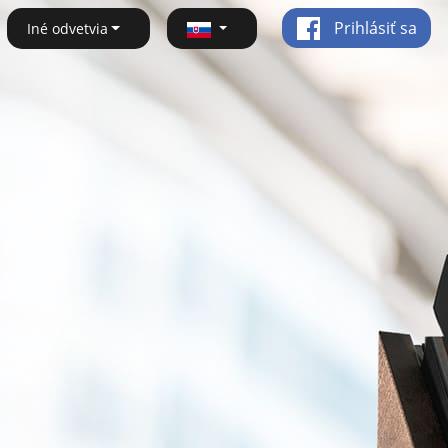
Prihlásiť sa
Iné odvetvia