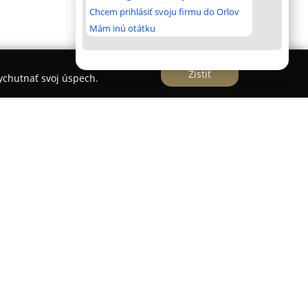
Chcem prihlásiť svoju firmu do Orlov
Mám inú otátku
Zistiť
vychutnať svoj úspech.
-hudobný klub s vyše dvadsaťročnou tradíciou,
domácou aj medzinárodnou kuchyňou. Skladá sa z
ných priestorov, doplnených vonkajšou terasou,
ákazníci tu majú k dispozícii bezplatné Wi-Fi
avovaný s dôrazom na sezónnosť a výber kvalitných