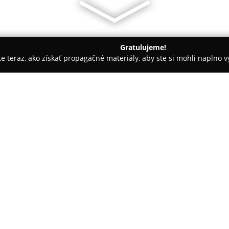
Gratulujeme!
ite teraz, ako získať propagačné materiály, aby ste si mohli naplno 
rešov
BIZARRE - sport bar & restaurant
O spoločnosti:
BIZARRE
v Prešove je športovo
ktorý sa vyznačuje kvalitnou 
dvoch častí – barovo-reštaurač
detským kútikom a salónikom. Z
pripojenie a parkovanie.
Jedálny lístok podniku je zost