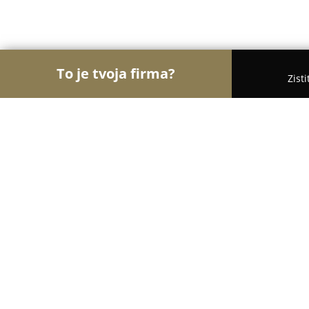
To je tvoja firma?
Zist
Orly Potravinárstva
Potraviny, Lahôdky, Kávy - P
BIZARRE - sport bar & restaurant
8.4
(307)
Prešov, Prostějovská 8804/37A