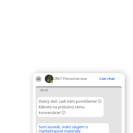
ORLY Potravinárstva
Live chat
08:26
Dobrý deň, radi Vám pomôžeme! 🙂
Kliknite na príslušnú tému
konverzácie! 🙂
Som laureát, mám záujem o
marketingové materiály