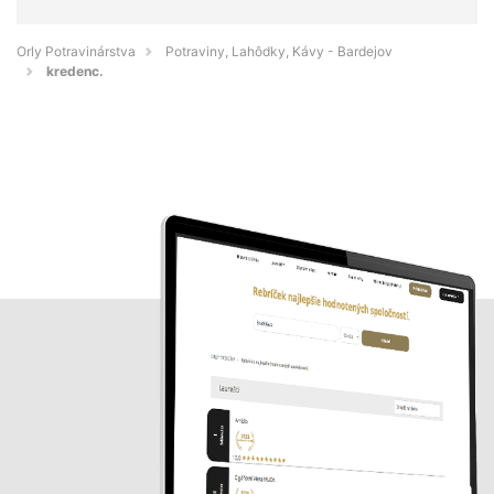
Orly Potravinárstva
Potraviny, Lahôdky, Kávy - Bardejov
kredenc.