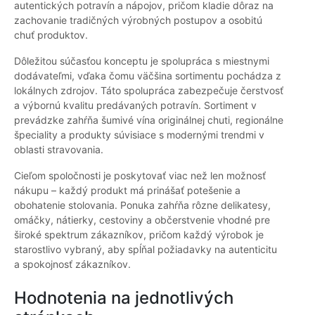
autentických potravín a nápojov, pričom kladie dôraz na
zachovanie tradičných výrobných postupov a osobitú
chuť produktov.
Dôležitou súčasťou konceptu je spolupráca s miestnymi
dodávateľmi, vďaka čomu väčšina sortimentu pochádza z
lokálnych zdrojov. Táto spolupráca zabezpečuje čerstvosť
a výbornú kvalitu predávaných potravín. Sortiment v
prevádzke zahŕňa šumivé vína originálnej chuti, regionálne
špeciality a produkty súvisiace s modernými trendmi v
oblasti stravovania.
Cieľom spoločnosti je poskytovať viac než len možnosť
nákupu – každý produkt má prinášať potešenie a
obohatenie stolovania. Ponuka zahŕňa rôzne delikatesy,
omáčky, nátierky, cestoviny a občerstvenie vhodné pre
široké spektrum zákazníkov, pričom každý výrobok je
starostlivo vybraný, aby spĺňal požiadavky na autenticitu
a spokojnosť zákazníkov.
Hodnotenia na jednotlivých