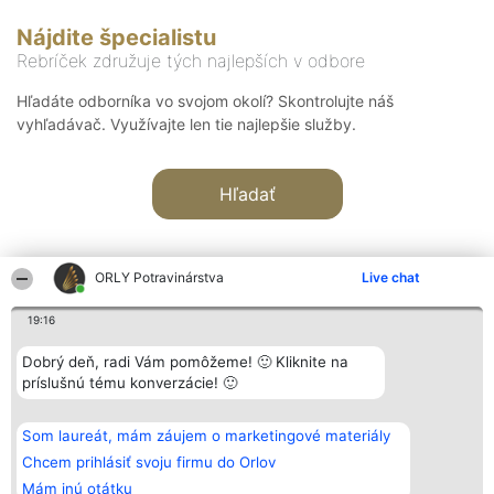
Nájdite špecialistu
Rebríček združuje tých najlepších v odbore
Hľadáte odborníka vo svojom okolí? Skontrolujte náš
vyhľadávač. Využívajte len tie najlepšie služby.
Hľadať
ORLY Potravinárstva
Live chat
19:16
Organizátor hodnotenia
Hodnotenie
Kontakt
Dobrý deň, radi Vám pomôžeme! 🙂 Kliknite na
Bright Side Solutions sp. z o.
Laureáti
Kontakt
príslušnú tému konverzácie! 🙂
o. sp. k.
Lista
ul. Ruska 22
wszystkich
Wrocław 50-079
Laureatów
Som laureát, mám záujem o marketingové materiály
KRS 0000749100 | Regon
Podmienky
381313360 | NIP 8943132676
Obchodné
Chcem prihlásiť svoju firmu do Orlov
+48 508 492 400
podmienky
Mám inú otátku
Zásady