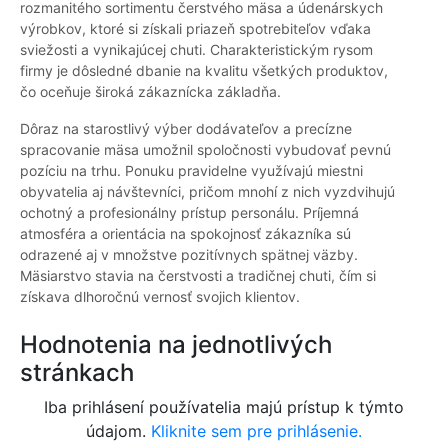
rozmanitého sortimentu čerstvého mäsa a údenárskych
výrobkov, ktoré si získali priazeň spotrebiteľov vďaka
sviežosti a vynikajúcej chuti. Charakteristickým rysom
firmy je dôsledné dbanie na kvalitu všetkých produktov,
čo oceňuje široká zákaznícka základňa.
Dôraz na starostlivý výber dodávateľov a precízne
spracovanie mäsa umožnil spoločnosti vybudovať pevnú
pozíciu na trhu. Ponuku pravidelne využívajú miestni
obyvatelia aj návštevníci, pričom mnohí z nich vyzdvihujú
ochotný a profesionálny prístup personálu. Príjemná
atmosféra a orientácia na spokojnosť zákazníka sú
odrazené aj v množstve pozitívnych spätnej väzby.
Mäsiarstvo stavia na čerstvosti a tradičnej chuti, čím si
získava dlhoročnú vernosť svojich klientov.
Hodnotenia na jednotlivých
stránkach
Iba prihlásení používatelia majú prístup k týmto
údajom.
Kliknite sem pre prihlásenie.