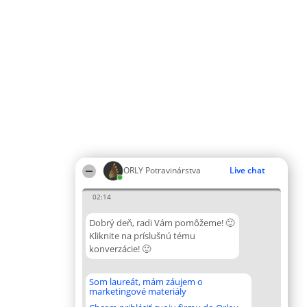
ORLY Potravinárstva
Live chat
02:14
Dobrý deň, radi Vám pomôžeme! 🙂
Kliknite na príslušnú tému
konverzácie! 🙂
Som laureát, mám záujem o
marketingové materiály