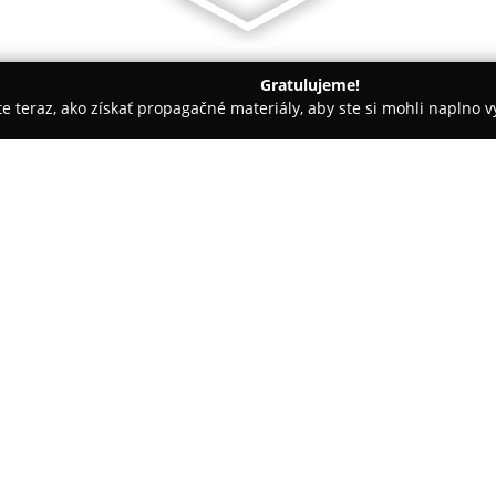
Gratulujeme!
ite teraz, ako získať propagačné materiály, aby ste si mohli naplno 
renčín
MÄSO-ÚDENINY HÔRKA s.r.o.
O spoločnosti:
Spoločnosť
MÄSO-ÚDENINY HÔR
roku 1995 a je známa svojim dô
remesla. Firma sa špecializuje
mäsa, ako aj rôznych mäsových
tradičné, odovzdávané rodinné
bravčového, hovädzieho a hyd
mäsových špecialít, šuniek, sal