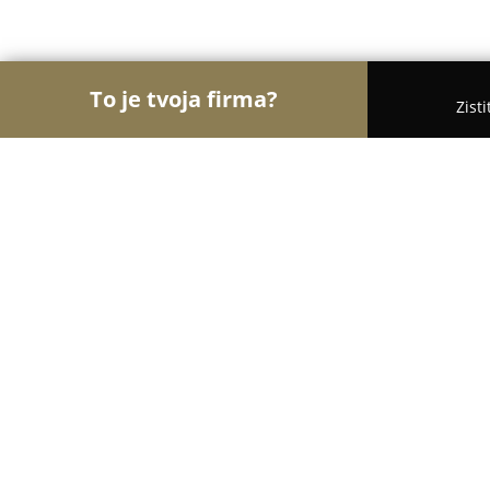
To je tvoja firma?
Zist
Orly Potravinárstva
Potraviny, Lahôdky, Kávy - T
MÄSO-ÚDENINY HÔRKA s.r.o.
9.8
(65)
Trenčín, Šoltésovej 3023