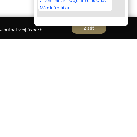
Chcem prihlásiť svoju firmu do Orlov
Mám inú otátku
Zistiť
vychutnať svoj úspech.
KA s.r.o.
pôsobí na slovenskom trhu už od
razom na tradície a kvalitu v oblasti mäsiarskeho
 na nepretržitú produkciu a predaj čerstvého
 výrobkov, pričom využíva dlhoročné skúsenosti a
 receptúry. Jej sortiment zahŕňa rozmanité druhy
inového mäsa, ktoré dopĺňa širokým výberom
ám, klobás, párok a klasických údenín.