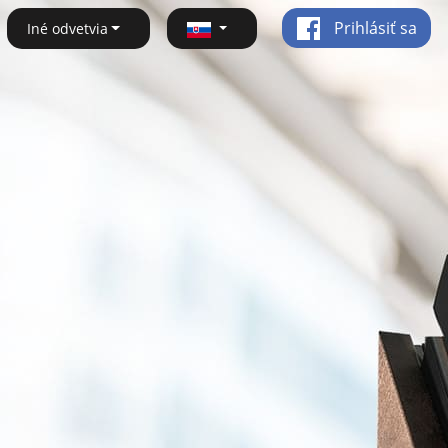
Prihlásiť sa
Iné odvetvia