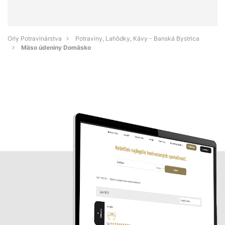
Orly Potravinárstva
Potraviny, Lahôdky, Kávy - Banská Bystrica
Mäso údeniny Domäsko