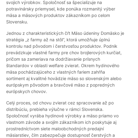
svojich výrobkov. Spoločnosť sa špecializuje na
potravinársky priemysel, kde ponúka rozmanitý výber
mäsa a mäsových produktov zákazníkom po celom
Slovensku.
Jednou z charakteristických čŕt Mäso údeniny Domäsko je
stratégia „z farmy až na stôl“, ktorá umožňuje úplnú
kontrolu nad pôvodom i čerstvosťou produktov. Podnik
prevádzkuje vlastné farmy pre chov brojlerových kurčiat,
pričom sa zameriava na dodržiavanie prísnych
štandardov v oblasti welfare zvierat. Okrem hydinového
mäsa pochádzajúceho z vlastných fariem zahŕňa
sortiment aj kvalitné hovädzie mäso so slovenským alebo
európskym pôvodom a bravčové mäso z popredných
európskych chovov.
Celý proces, od chovu zvierat cez spracovanie až po
distribúciu, prebieha výlučne v rámci Slovenska.
Spoločnosť vyrába hydinové výrobky a mäso priamo vo
vlastnom závode a svojím zákazníkom ich poskytuje aj
prostredníctvom siete maloobchodných predajní
mäsiarstiev, čím zabezpečuje dostupnosť čerstvých a