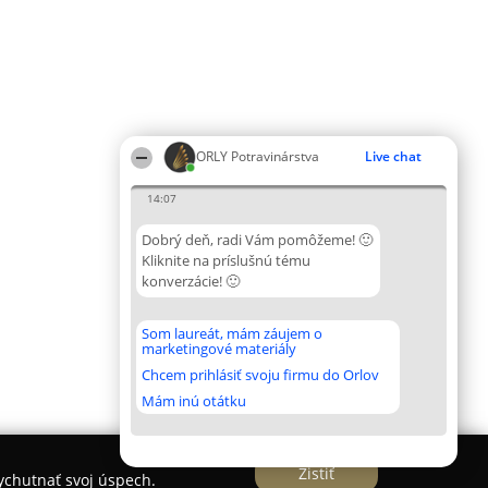
ORLY Potravinárstva
Live chat
14:07
Dobrý deň, radi Vám pomôžeme! 🙂
Kliknite na príslušnú tému
konverzácie! 🙂
Som laureát, mám záujem o
marketingové materiály
Chcem prihlásiť svoju firmu do Orlov
Mám inú otátku
Zistiť
vychutnať svoj úspech.