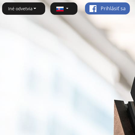
Prihlásiť sa
Iné odvetvia