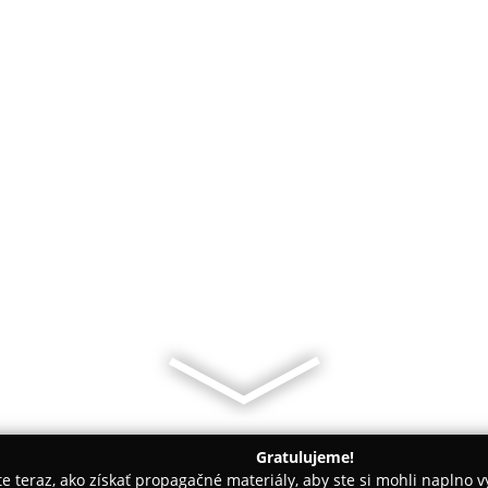
Gratulujeme!
ite teraz, ako získať propagačné materiály, aby ste si mohli naplno 