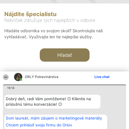
Nájdite špecialistu
Rebríček združuje tých najlepších v odbore
Hľadáte odborníka vo svojom okolí? Skontrolujte náš
vyhľadávač. Využívajte len tie najlepšie služby.
Hľadať
ORLY Potravinárstva
Live chat
19:16
Organizátor hodnotenia
Hodnotenie
Kontakt
Dobrý deň, radi Vám pomôžeme! 🙂 Kliknite na
Bright Side Solutions sp. z o.
Laureáti
Kontakt
príslušnú tému konverzácie! 🙂
o. sp. k.
Lista
ul. Ruska 22
wszystkich
Wrocław 50-079
Laureatów
Som laureát, mám záujem o marketingové materiály
KRS 0000749100 | Regon
Podmienky
381313360 | NIP 8943132676
Obchodné
Chcem prihlásiť svoju firmu do Orlov
+48 508 492 400
podmienky