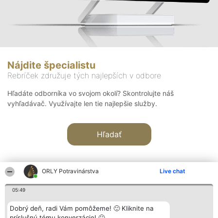
Nájdite špecialistu
Rebríček združuje tých najlepších v odbore
Hľadáte odborníka vo svojom okolí? Skontrolujte náš
vyhľadávač. Využívajte len tie najlepšie služby.
Hľadať
ORLY Potravinárstva
Live chat
05:49
Organizátor hodnotenia
Hodnotenie
Kontakt
Dobrý deň, radi Vám pomôžeme! 🙂 Kliknite na
Bright Side Solutions sp. z o.
Laureáti
Kontakt
príslušnú tému konverzácie! 🙂