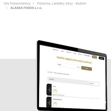
Orly Potravinárstva
Potraviny, Lahôdky, Kávy - Budimír
ALASKA FOODS s.r.o.