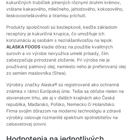
kukuričných trubičiek plnených rôznymi druhmi krémov,
vrátane kakaového, mliečneho, jahodového, kokosového,
lieskovoorieškového a tiramisu príchutí.
Produkty spoločnosti sú bezlepkové, keďže základom
receptúry je kukuričná krupica, čo umožňuje ich
konzumáciu aj osobám s neznášanlivosťou na lepok.
ALASKA FOODS
kladie dôraz na použitie kvalitných
surovín a vo výrobe nevyužíva umelé prísady, čím
zabezpečuje prirodzené zloženie. Pri výrobe nie je
používaný palmový olej; namiesto neho je preferovaný olej
zo semien maslovníka (Shea).
Výrobky značky Alaska® sú registrované ako ochranná
známka v rámci Európskej únie. Tešia sa obľube nielen na
slovenskom trhu, ale aj v ďalších krajinách ako Česká
republika, Maďarsko, Poľsko, Nemecko či Holandsko.
Firma svojím dôrazom na modernú technológiu a zdravé
výrobky oslovuje rozmanité spektrum spotrebiteľov na
celosvetovej úrovni.
Hodnotenia na jednotlivých