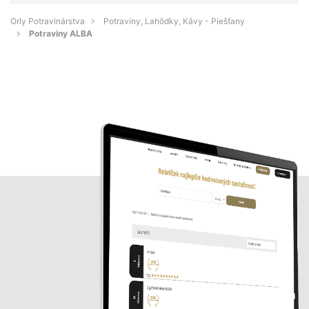
Orly Potravinárstva
Potraviny, Lahôdky, Kávy - Piešťany
Potraviny ALBA