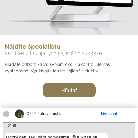
Nájdite špecialistu
Rebríček združuje tých najlepších v odbore
Hľadáte odborníka vo svojom okolí? Skontrolujte náš
vyhľadávač. Využívajte len tie najlepšie služby.
Hľadať
ORLY Potravinárstva
Live chat
04:38
Organizátor hodnotenia
Hodnotenie
Kontakt
Dobrý deň, radi Vám pomôžeme! 🙂 Kliknite na