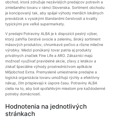
obchod, ktorá združuje nezávislých predajcov potravín a
zmiešaného tovaru v rámci Slovenska. Sortiment obchodu
je koncipovaný tak, aby spájal výhody menších lokálnych
prevádzok s vysokými štandardmi čerstvosti a kvality
typickými pre veľké supermarkety.
V predajni Potraviny ALBA je k dispozícii pestrý výber,
ktorý zahŕňa čerstvé ovocie a zeleninu, široký sortiment
mäsových produktov, chrumkavé pečivo a rôzne mliečne
výrobky. Medzi ponúkaný tovar patria aj produkty
privátnych značiek Fine Life a ARO. Zákazníci majú
možnosť využívať pravidelné akcie, zľavy z letákov a
získať špeciálne výhody prostredníctvom aplikácie
Môjobchod Extra. Premyslené umiestnenie predajne a
logická organizácia tovaru umožňujú rýchly a efektívny
nákup, čím prispievajú k úspore času. Potraviny ALBA
cielia na to, aby boli spoľahlivým miestom pre každodenné
potreby domácností.
Hodnotenia na jednotlivých
stránkach