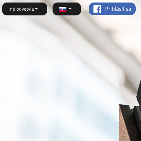
Prihlásiť sa
Iné odvetvia