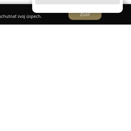
Zistiť
vychutnať svoj úspech.
a
ponúka tradičné a kvalitné potraviny priamo z
oliny. Predajňa zabezpečuje rozsiahly výber
 kladený dôraz na čerstvosť a pôvod jednotlivých
atrí hovädzie, bravčové a teľacie mäso, ktoré
 a vlastného bitúnka Poľnohospodárskeho
ohacujú rôzne mäsové výrobky pripravované
receptúr bez zbytočných prísad.
ké mlieko, vajcia z domácich chovov s voľným
álne pestovaná zelenina, ako napríklad cesnak a