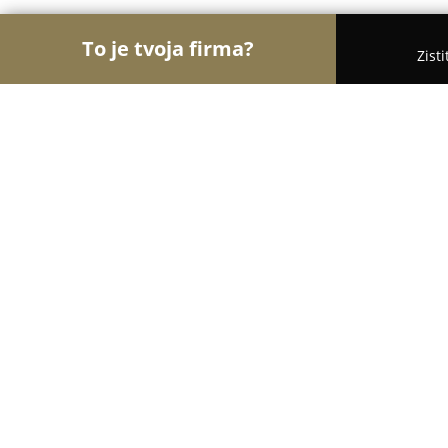
To je tvoja firma?
Zist
Orly Potravinárstva
Potraviny, Lahôdky, Kávy - B
Podniková predajňa PD Bošáca
9.4
(108)
Beckov, Bošáca 194
Zobraziť telefónne číslo