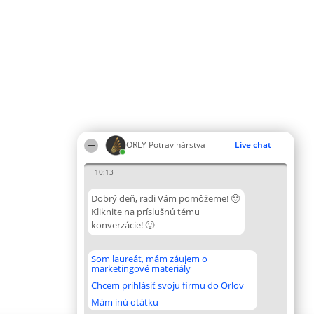
ORLY Potravinárstva
Live chat
10:13
Dobrý deň, radi Vám pomôžeme! 🙂
Kliknite na príslušnú tému
konverzácie! 🙂
Som laureát, mám záujem o
marketingové materiály
Chcem prihlásiť svoju firmu do Orlov
Mám inú otátku