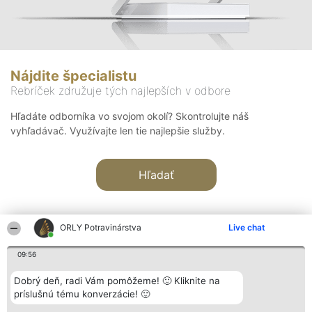
Nájdite špecialistu
Rebríček združuje tých najlepších v odbore
Hľadáte odborníka vo svojom okolí? Skontrolujte náš
vyhľadávač. Využívajte len tie najlepšie služby.
Hľadať
ORLY Potravinárstva
Live chat
09:56
Organizátor hodnotenia
Hodnotenie
Kontakt
Dobrý deň, radi Vám pomôžeme! 🙂 Kliknite na
Bright Side Solutions sp. z o.
Laureáti
Kontakt
príslušnú tému konverzácie! 🙂
o. sp. k.
Lista
ul. Ruska 22
wszystkich