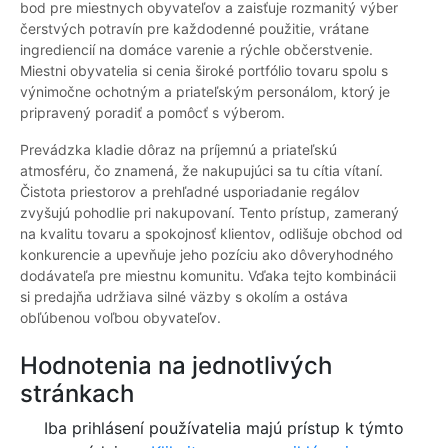
bod pre miestnych obyvateľov a zaisťuje rozmanitý výber
čerstvých potravín pre každodenné použitie, vrátane
ingrediencií na domáce varenie a rýchle občerstvenie.
Miestni obyvatelia si cenia široké portfólio tovaru spolu s
výnimočne ochotným a priateľským personálom, ktorý je
pripravený poradiť a pomôcť s výberom.
Prevádzka kladie dôraz na príjemnú a priateľskú
atmosféru, čo znamená, že nakupujúci sa tu cítia vítaní.
Čistota priestorov a prehľadné usporiadanie regálov
zvyšujú pohodlie pri nakupovaní. Tento prístup, zameraný
na kvalitu tovaru a spokojnosť klientov, odlišuje obchod od
konkurencie a upevňuje jeho pozíciu ako dôveryhodného
dodávateľa pre miestnu komunitu. Vďaka tejto kombinácii
si predajňa udržiava silné väzby s okolím a ostáva
obľúbenou voľbou obyvateľov.
Hodnotenia na jednotlivých
stránkach
Iba prihlásení používatelia majú prístup k týmto