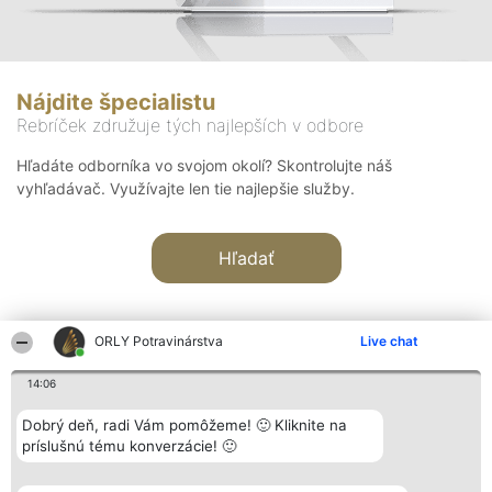
Nájdite špecialistu
Rebríček združuje tých najlepších v odbore
Hľadáte odborníka vo svojom okolí? Skontrolujte náš
vyhľadávač. Využívajte len tie najlepšie služby.
Hľadať
ORLY Potravinárstva
Live chat
14:06
Organizátor hodnotenia
Hodnotenie
Kontakt
Dobrý deň, radi Vám pomôžeme! 🙂 Kliknite na
Bright Side Solutions sp. z o.
Laureáti
Kontakt
príslušnú tému konverzácie! 🙂
o. sp. k.
Lista
ul. Ruska 22
wszystkich
Wrocław 50-079
Laureatów