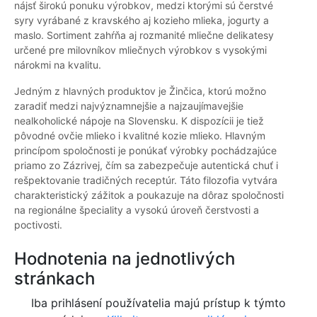
nájsť širokú ponuku výrobkov, medzi ktorými sú čerstvé
syry vyrábané z kravského aj kozieho mlieka, jogurty a
maslo. Sortiment zahŕňa aj rozmanité mliečne delikatesy
určené pre milovníkov mliečnych výrobkov s vysokými
nárokmi na kvalitu.
Jedným z hlavných produktov je Žinčica, ktorú možno
zaradiť medzi najvýznamnejšie a najzaujímavejšie
nealkoholické nápoje na Slovensku. K dispozícii je tiež
pôvodné ovčie mlieko i kvalitné kozie mlieko. Hlavným
princípom spoločnosti je ponúkať výrobky pochádzajúce
priamo zo Zázrivej, čím sa zabezpečuje autentická chuť i
rešpektovanie tradičných receptúr. Táto filozofia vytvára
charakteristický zážitok a poukazuje na dôraz spoločnosti
na regionálne špeciality a vysokú úroveň čerstvosti a
poctivosti.
Hodnotenia na jednotlivých
stránkach
Iba prihlásení používatelia majú prístup k týmto