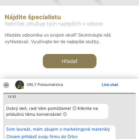
Nájdite špecialistu
Rebríček združuje tých najlepších v odbore
Hľadáte odborníka vo svojom okolí? Skontrolujte náš
vyhľadávač. Využívajte len tie najlepšie služby.
Hľadať
ORLY Potravinárstva
Live chat
14:33
Organizátor hodnotenia
Hodnotenie
Kontakt
Dobrý deň, radi Vám pomôžeme! 🙂 Kliknite na
Bright Side Solutions sp. z o.
Laureáti
Kontakt
príslušnú tému konverzácie! 🙂
o. sp. k.
Lista
ul. Ruska 22
wszystkich
Wrocław 50-079
Laureatów
Som laureát, mám záujem o marketingové materiály
KRS 0000749100 | Regon
Podmienky
381313360 | NIP 8943132676
Obchodné
Chcem prihlásiť svoju firmu do Orlov