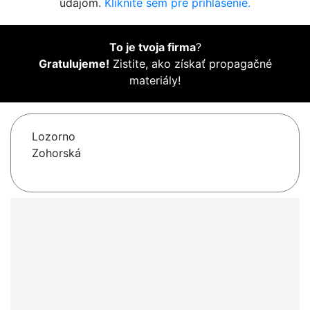
údajom.
Kliknite sem pre prihlásenie.
To je tvoja firma
?
Gratulujeme!
Zistite, ako získať propagačné
materiály!
Lozorno
Zohorská