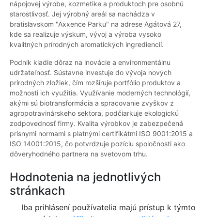
nápojovej výrobe, kozmetike a produktoch pre osobnú
starostlivosť. Jej výrobný areál sa nachádza v
bratislavskom "Axxence Parku" na adrese Agátová 27,
kde sa realizuje výskum, vývoj a výroba vysoko
kvalitných prírodných aromatických ingrediencií.
Podnik kladie dôraz na inovácie a environmentálnu
udržateľnosť. Sústavne investuje do vývoja nových
prírodných zložiek, čím rozširuje portfólio produktov a
možnosti ich využitia. Využívanie moderných technológií,
akými sú biotransformácia a spracovanie zvyškov z
agropotravinárskeho sektora, podčiarkuje ekologickú
zodpovednosť firmy. Kvalita výrobkov je zabezpečená
prísnymi normami s platnými certifikátmi ISO 9001:2015 a
ISO 14001:2015, čo potvrdzuje pozíciu spoločnosti ako
dôveryhodného partnera na svetovom trhu.
Hodnotenia na jednotlivých
stránkach
Iba prihlásení používatelia majú prístup k týmto