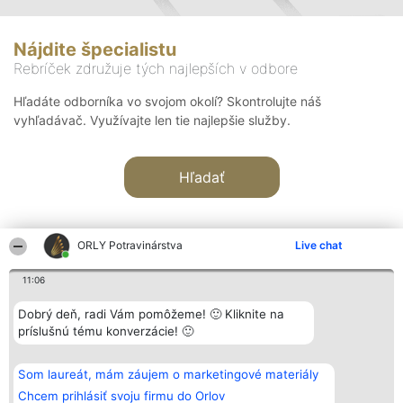
Nájdite špecialistu
Rebríček združuje tých najlepších v odbore
Hľadáte odborníka vo svojom okolí? Skontrolujte náš
vyhľadávač. Využívajte len tie najlepšie služby.
Hľadať
ORLY Potravinárstva
Live chat
11:06
Organizátor hodnotenia
Hodnotenie
Kontakt
Dobrý deň, radi Vám pomôžeme! 🙂 Kliknite na
Bright Side Solutions sp. z o.
Laureáti
Kontakt
príslušnú tému konverzácie! 🙂
o. sp. k.
Lista
ul. Ruska 22
wszystkich
Wrocław 50-079
Laureatów
Som laureát, mám záujem o marketingové materiály
KRS 0000749100 | Regon
Podmienky
381313360 | NIP 8943132676
Obchodné
Chcem prihlásiť svoju firmu do Orlov