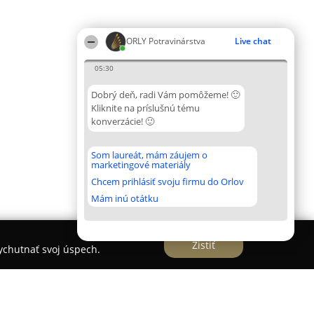
ORLY Potravinárstva
Live chat
05:30
Dobrý deň, radi Vám pomôžeme! 🙂
Kliknite na príslušnú tému
konverzácie! 🙂
Som laureát, mám záujem o
marketingové materiály
Chcem prihlásiť svoju firmu do Orlov
Mám inú otátku
Zistiť
vychutnať svoj úspech.