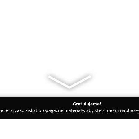
Gratulujeme!
ite teraz, ako získať propagačné materiály, aby ste si mohli naplno 
ôtor
Potraviny MVMK Pôtor