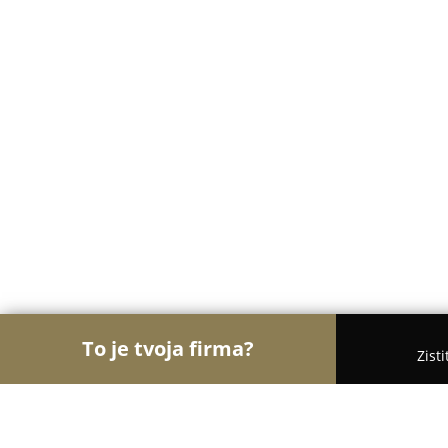
To je tvoja firma?
Zist
Orly Potravinárstva
Potraviny, Lahôdky, Kávy - P