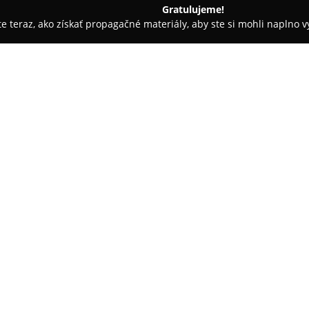
Gratulujeme!
ite teraz, ako získať propagačné materiály, aby ste si mohli naplno 
ovažská Bystrica
Salaš Orlové
O spoločnosti:
Salaš Orlové
predstavuje rodin
oblasti Považia pri Považskej B
originálnych salašníckych ovčí
výrobné postupy zachovávané u
ovčí syr, údený syr, bryndza, ž
vlastného chovu, čo umožňuje 
vysokú kvalitu aj čerstvosť kon
Prístup, ktorý spoločnosť uplat
poctivosť, s akou sú produkty 
uznanie nielen u spotrebiteľov 