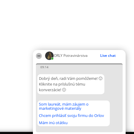
ORLY Potravinárstva
Live chat
09:14
Dobrý deň, radi Vám pomôžeme! 🙂
Kliknite na príslušnú tému
konverzácie! 🙂
Som laureát, mám záujem o
marketingové materiály
Chcem prihlásiť svoju firmu do Orlov
Mám inú otátku