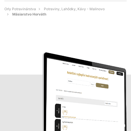
Orly Potravinárstva
Potraviny, Lahôdky, Kávy - Malinovo
Mäsiarstvo Horváth