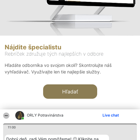
Nájdite špecialistu
Rebríček združuje tých najlepších v odbore
Hľadáte odborníka vo svojom okolí? Skontrolujte náš
vyhľadávač. Využívajte len tie najlepšie služby.
Hľadať
ORLY Potravinárstva
Live chat
11:00
Organizátor hodnotenia
Hodnotenie
Kontakt
Dobrý deň, radi Vám pomôžeme! 🙂 Kliknite na