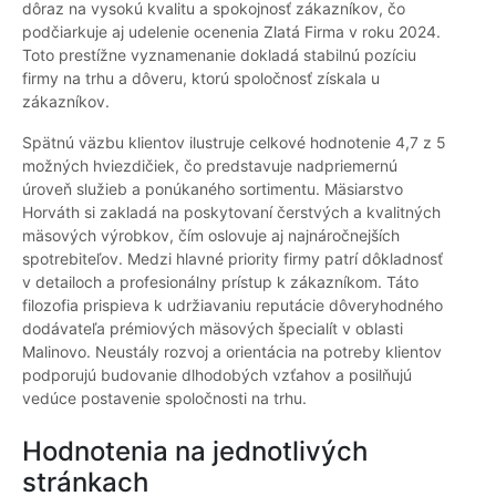
dôraz na vysokú kvalitu a spokojnosť zákazníkov, čo
podčiarkuje aj udelenie ocenenia Zlatá Firma v roku 2024.
Toto prestížne vyznamenanie dokladá stabilnú pozíciu
firmy na trhu a dôveru, ktorú spoločnosť získala u
zákazníkov.
Spätnú väzbu klientov ilustruje celkové hodnotenie 4,7 z 5
možných hviezdičiek, čo predstavuje nadpriemernú
úroveň služieb a ponúkaného sortimentu. Mäsiarstvo
Horváth si zakladá na poskytovaní čerstvých a kvalitných
mäsových výrobkov, čím oslovuje aj najnáročnejších
spotrebiteľov. Medzi hlavné priority firmy patrí dôkladnosť
v detailoch a profesionálny prístup k zákazníkom. Táto
filozofia prispieva k udržiavaniu reputácie dôveryhodného
dodávateľa prémiových mäsových špecialít v oblasti
Malinovo. Neustály rozvoj a orientácia na potreby klientov
podporujú budovanie dlhodobých vzťahov a posilňujú
vedúce postavenie spoločnosti na trhu.
Hodnotenia na jednotlivých
stránkach