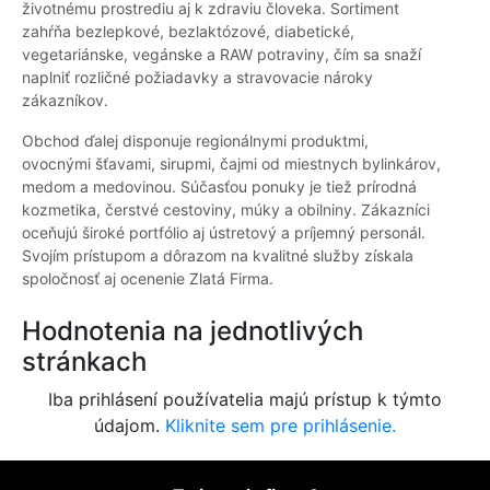
životnému prostrediu aj k zdraviu človeka. Sortiment
zahŕňa bezlepkové, bezlaktózové, diabetické,
vegetariánske, vegánske a RAW potraviny, čím sa snaží
naplniť rozličné požiadavky a stravovacie nároky
zákazníkov.
Obchod ďalej disponuje regionálnymi produktmi,
ovocnými šťavami, sirupmi, čajmi od miestnych bylinkárov,
medom a medovinou. Súčasťou ponuky je tiež prírodná
kozmetika, čerstvé cestoviny, múky a obilniny. Zákazníci
oceňujú široké portfólio aj ústretový a príjemný personál.
Svojím prístupom a dôrazom na kvalitné služby získala
spoločnosť aj ocenenie Zlatá Firma.
Hodnotenia na jednotlivých
stránkach
Iba prihlásení používatelia majú prístup k týmto
údajom.
Kliknite sem pre prihlásenie.