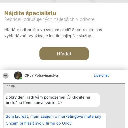
Nájdite špecialistu
Rebríček združuje tých najlepších v odbore
Hľadáte odborníka vo svojom okolí? Skontrolujte náš
vyhľadávač. Využívajte len tie najlepšie služby.
Hľadať
ORLY Potravinárstva
Live chat
14:09
Organizátor hodnotenia
Hodnotenie
Kontakt
Dobrý deň, radi Vám pomôžeme! 🙂 Kliknite na
Bright Side Solutions sp. z o.
Laureáti
Kontakt
príslušnú tému konverzácie! 🙂
o. sp. k.
Lista
ul. Ruska 22
wszystkich
Wrocław 50-079
Laureatów
Som laureát, mám záujem o marketingové materiály
KRS 0000749100 | Regon
Podmienky
381313360 | NIP 8943132676
Obchodné
Chcem prihlásiť svoju firmu do Orlov
+48 508 492 400
podmienky