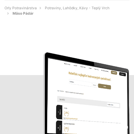
Orly Potravinárstva
Potraviny, Lahôdky, Kávy - Teplý Vrch
Mäso Pádár