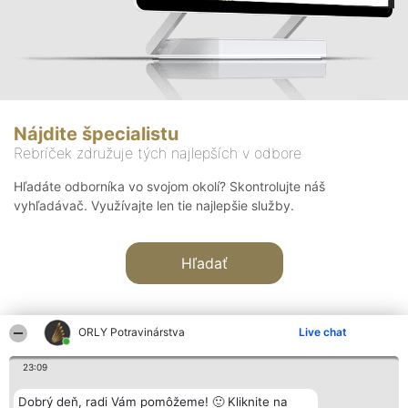
Nájdite špecialistu
Rebríček združuje tých najlepších v odbore
Hľadáte odborníka vo svojom okolí? Skontrolujte náš
vyhľadávač. Využívajte len tie najlepšie služby.
Hľadať
ORLY Potravinárstva
Live chat
23:09
Organizátor hodnotenia
Hodnotenie
Kontakt
Dobrý deň, radi Vám pomôžeme! 🙂 Kliknite na