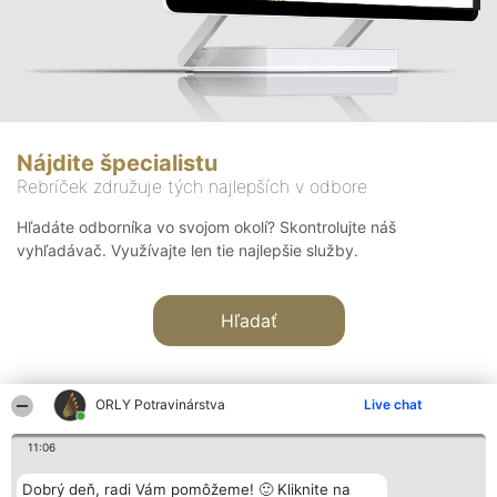
Nájdite špecialistu
Rebríček združuje tých najlepších v odbore
Hľadáte odborníka vo svojom okolí? Skontrolujte náš
vyhľadávač. Využívajte len tie najlepšie služby.
Hľadať
ORLY Potravinárstva
Live chat
11:06
Organizátor hodnotenia
Hodnotenie
Kontakt
Dobrý deň, radi Vám pomôžeme! 🙂 Kliknite na