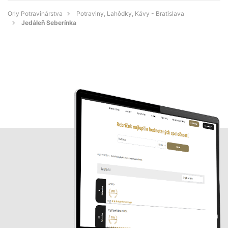
Orly Potravinárstva
Potraviny, Lahôdky, Kávy - Bratislava
Jedáleň Seberínka